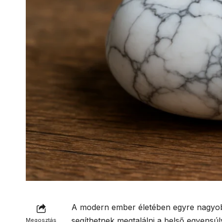
A modern ember életében egyre nagyob
segíthetnek megtalálni a belső egyensú
Megosztás