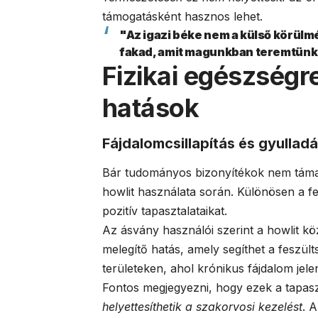
támogatásként hasznos lehet.
"Az igazi béke nem a külső körülm
fakad, amit magunkban teremtünk
Fizikai egészségre
hatások
Fájdalomcsillapítás és gyulla
Bár tudományos bizonyítékok nem támas
howlit használata során. Különösen a fej
pozitív tapasztalataikat.
Az ásvány használói szerint a howlit k
melegítő hatás, amely segíthet a feszü
területeken, ahol krónikus fájdalom jele
Fontos megjegyezni, hogy ezek a tapas
helyettesíthetik a szakorvosi kezelést
. 