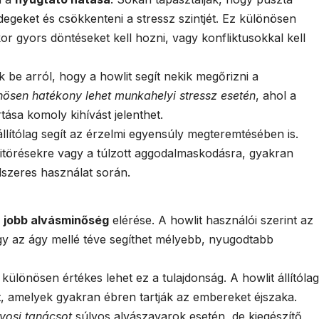
tt idegeket és csökkenteni a stressz szintjét. Ez különösen
r gyors döntéseket kell hozni, vagy konfliktusokkal kell
be arról, hogy a howlit segít nekik megőrizni a
nösen hatékony lehet munkahelyi stressz esetén
, ahol a
ása komoly kihívást jelenthet.
 állítólag segít az érzelmi egyensúly megteremtésében is.
kitörésekre vagy a túlzott aggodalmaskodásra, gyakran
dszeres használat során.
a
jobb alvásminőség
elérése. A howlit használói szerint az
y az ágy mellé téve segíthet mélyebb, nyugodtabb
lönösen értékes lehet ez a tulajdonság. A howlit állítólag
at, amelyek gyakran ébren tartják az embereket éjszaka.
vosi tanácsot
súlyos alvászavarok esetén, de kiegészítő