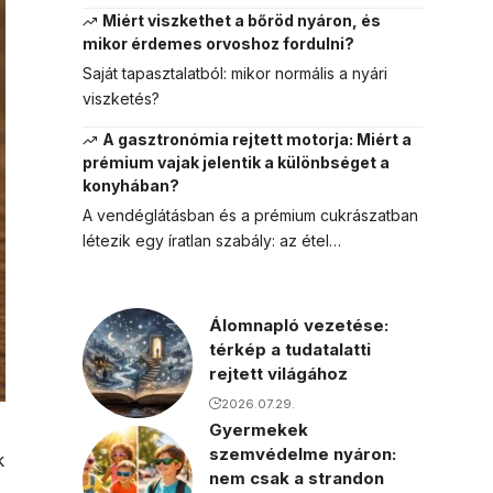
Miért viszkethet a bőröd nyáron, és
mikor érdemes orvoshoz fordulni?
Saját tapasztalatból: mikor normális a nyári
viszketés?
A gasztronómia rejtett motorja: Miért a
prémium vajak jelentik a különbséget a
konyhában?
A vendéglátásban és a prémium cukrászatban
létezik egy íratlan szabály: az étel…
Álomnapló vezetése:
térkép a tudatalatti
rejtett világához
2026.07.29.
Gyermekek
szemvédelme nyáron:
k
nem csak a strandon