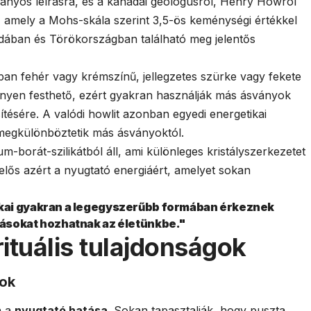
ányos leírásra, és a kanadai geológusról, Henry Howról
y, amely a Mohs-skála szerint 3,5-ös keménységi értékkel
adában és Törökországban található meg jelentős
ban fehér vagy krémszínű, jellegzetes szürke vagy fekete
nnyen festhető, ezért gyakran használják más ásványok
sítésére. A valódi howlit azonban egyedi energetikai
 megkülönböztetik más ásványoktól.
-borát-szilikátból áll, ami különleges kristályszerkezetet
lelős azért a nyugtató energiáért, amelyet sokan
kai gyakran a legegyszerűbb formában érkeznek
ásokat hozhatnak az életünkbe."
rituális tulajdonságok
sok
n a
nyugtató hatása
. Sokan tapasztalják, hogy puszta