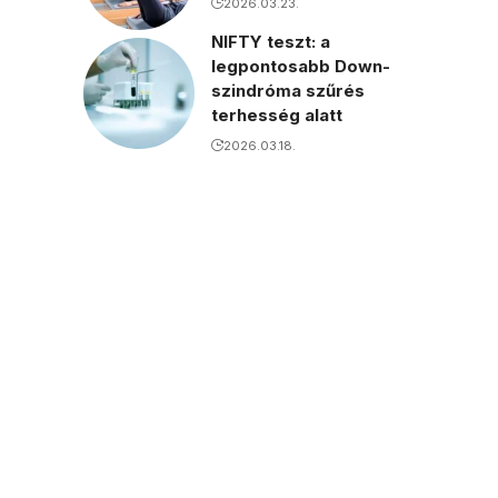
2026.03.23.
NIFTY teszt: a
legpontosabb Down-
szindróma szűrés
terhesség alatt
2026.03.18.