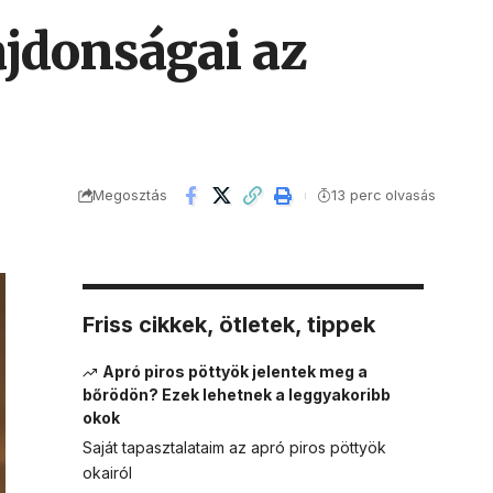
ajdonságai az
Megosztás
13 perc olvasás
Friss cikkek, ötletek, tippek
Apró piros pöttyök jelentek meg a
bőrödön? Ezek lehetnek a leggyakoribb
okok
Saját tapasztalataim az apró piros pöttyök
okairól