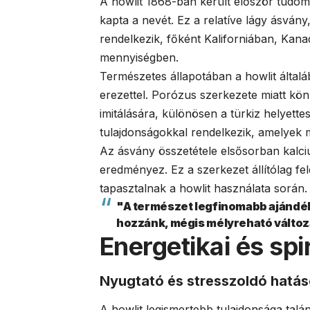
A howlit 1868-ban került először tudom
kapta a nevét. Ez a relatíve lágy ásván
rendelkezik, főként Kaliforniában, Kan
mennyiségben.
Természetes állapotában a howlit általá
erezettel. Porózus szerkezete miatt kö
imitálására, különösen a türkiz helyette
tulajdonságokkal rendelkezik, amelyek
Az ásvány összetétele elsősorban kalcium
eredményez. Ez a szerkezet állítólag fe
tapasztalnak a howlit használata során.
"A természet legfinomabb ajándé
hozzánk, mégis mélyreható változ
Energetikai és spi
Nyugtató és stresszoldó hatá
A howlit legismertebb tulajdonsága talá