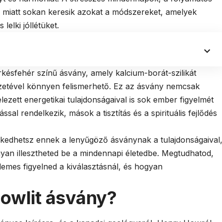
ége miatt sokan keresik azokat a módszereket, amelyek
lelki jóllétüket.
késfehér színű ásvány, amely kalcium-borát-szilikát
rezetével könnyen felismerhető. Ez az ásvány nemcsak
ezett energetikai tulajdonságaival is sok ember figyelmét
ssal rendelkezik, mások a tisztítás és a spirituális fejlődés
kedhetsz ennek a lenyűgöző ásványnak a tulajdonságaival
gyan illesztheted be a mindennapi életedbe. Megtudhatod,
mes figyelned a kiválasztásnál, és hogyan
howlit ásvány?