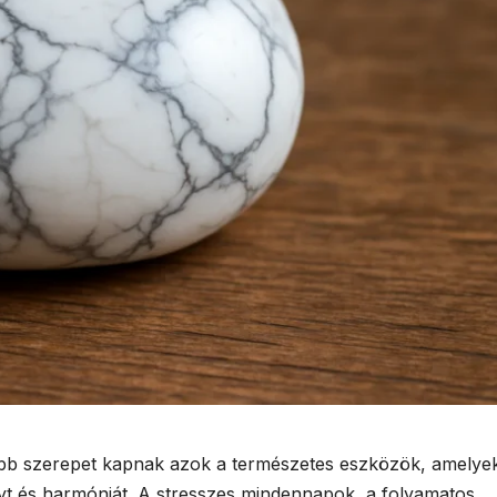
b szerepet kapnak azok a természetes eszközök, amelye
lyt és harmóniát. A stresszes mindennapok, a folyamatos