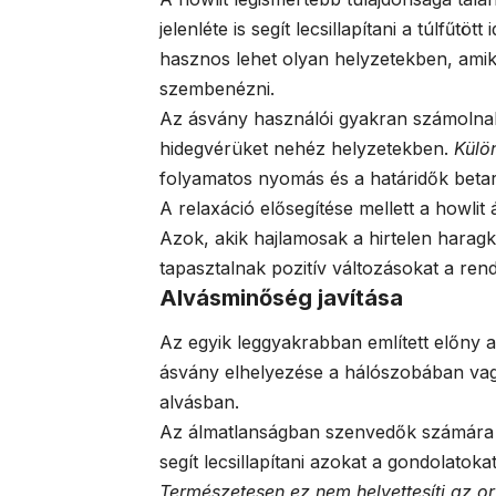
jelenléte is segít lecsillapítani a túlfűtö
hasznos lehet olyan helyzetekben, amiko
szembenézni.
Az ásvány használói gyakran számolnak 
hidegvérüket nehéz helyzetekben.
Külö
folyamatos nyomás és a határidők betart
A relaxáció elősegítése mellett a howlit
Azok, akik hajlamosak a hirtelen harag
tapasztalnak pozitív változásokat a ren
Alvásminőség javítása
Az egyik leggyakrabban említett előny 
ásvány elhelyezése a hálószobában vag
alvásban.
Az álmatlanságban szenvedők számára kü
segít lecsillapítani azokat a gondolatok
Természetesen ez nem helyettesíti az or