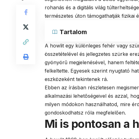
rohanás és a digitális világ túlterhelts
természetes úton támogathatják fizikai és 
Tartalom
A howlit egy különleges fehér vagy szür
összetételével és jellegzetes szürke e
gyönyörű megjelenésével, hanem feltétel
felkeltette. Egyesek szerint nyugtató hatá
eszközeként tekintenek rá.
Ebben az írásban részletesen megismer
alkalmazási lehetőségeivel és azzal, ho
milyen módokon használhatod, mire érde
gondoskodhatsz róla megfelelően.
Mi is pontosan a 