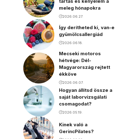
tartás és kényelem a
meleg hónapokra
2026.06.27.
Így derítheted ki, van-e
gyümölcsallergiád
2026.06.18.
Mecseki motoros
hétvége: Dél-
Magyarország rejtett
ékköve
2026.06.07.
Hogyan állítsd össze a
saját laborvizsgálati
csomagodat?
2026.05.19.
Kinek való a
GerincPilates?