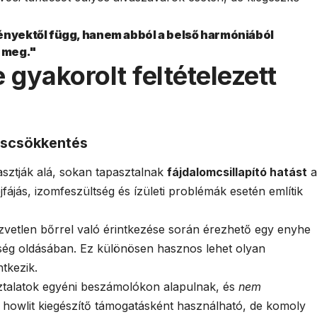
ényektől függ, hanem abból a belső harmóniából
 meg."
 gyakorolt feltételezett
dáscsökkentés
ztják alá, sokan tapasztalnak
fájdalomcsillapító hatást
a
fájás, izomfeszültség és ízületi problémák esetén említik
özvetlen bőrrel való érintkezése során érezhető egy enyhe
ltség oldásában. Ez különösen hasznos lehet olyan
ntkezik.
ztalatok egyéni beszámolókon alapulnak, és
nem
A howlit kiegészítő támogatásként használható, de komoly