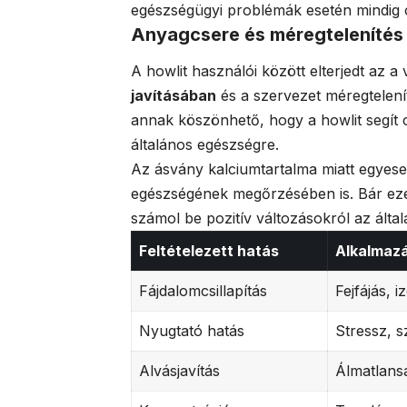
egészségügyi problémák esetén mindig o
Anyagcsere és méregtelenítés
A howlit használói között elterjedt az 
javításában
és a szervezet méregtelení
annak köszönhető, hogy a howlit segít cs
általános egészségre.
Az ásvány kalciumtartalma miatt egyese
egészségének megőrzésében is. Bár ez
számol be pozitív változásokról az álta
Feltételezett hatás
Alkalmazá
Fájdalomcsillapítás
Fejfájás, 
Nyugtató hatás
Stressz, 
Alvásjavítás
Álmatlans