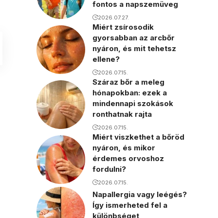
fontos a napszemüveg
2026.07.27.
Miért zsírosodik
gyorsabban az arcbőr
nyáron, és mit tehetsz
ellene?
2026.07.15.
Száraz bőr a meleg
hónapokban: ezek a
mindennapi szokások
ronthatnak rajta
2026.07.15.
,
Miért viszkethet a bőröd
nyáron, és mikor
érdemes orvoshoz
fordulni?
2026.07.15.
Napallergia vagy leégés?
Így ismerheted fel a
különbséget