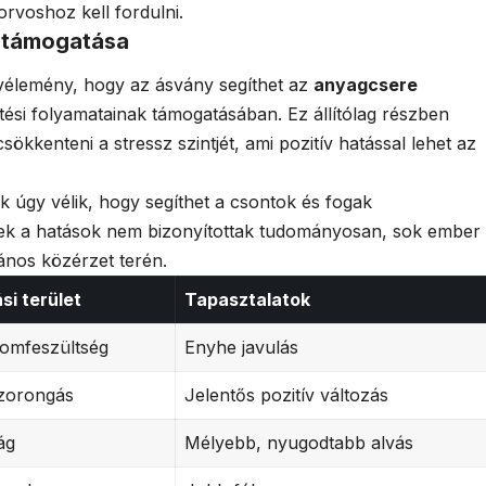
rvoshoz kell fordulni.
 támogatása
a vélemény, hogy az ásvány segíthet az
anyagcsere
tési folyamatainak támogatásában. Ez állítólag részben
ökkenteni a stressz szintjét, ami pozitív hatással lehet az
k úgy vélik, hogy segíthet a csontok és fogak
ek a hatások nem bizonyítottak tudományosan, sok ember
lános közérzet terén.
si terület
Tapasztalatok
izomfeszültség
Enyhe javulás
szorongás
Jelentős pozitív változás
ág
Mélyebb, nyugodtabb alvás