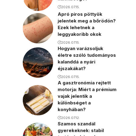
2026.07.15.
Apró piros pöttyök
jelentek meg a bőrödön?
Ezek lehetnek a
leggyakoribb okok
2026.07.15.
Hogyan varázsoljuk
életre szóló tudományos
kalanddá a nyári
éjszakákat?
2026.07.15.
A gasztronómia rejtett
motorja: Miért a prémium
vajak jelentik a
különbséget a
konyhában?
2026.07.12.
Szamos szandál
gyerekeknek: stabil