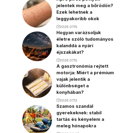
jelentek meg a bőrödön?
Ezek lehetnek a
leggyakoribb okok
2026.07.15.
Hogyan varázsoljuk
életre szóló tudományos
kalanddá a nyári
éjszakákat?
2026.07.15.
A gasztronómia rejtett
motorja: Miért a prémium
vajak jelentik a
különbséget a
konyhában?
2026.07.12.
Szamos szandál
gyerekeknek: stabil
tartás és kényelem a
meleg hónapokra