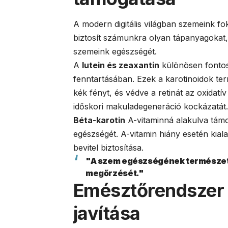
A modern digitális világban szemeink f
biztosít számunkra olyan tápanyagokat,
szemeink egészségét.
A
lutein és zeaxantin
különösen fontos 
fenntartásában. Ezek a karotinoidok t
kék fényt, és védve a retinát az oxidat
időskori makuladegeneráció kockázatát.
Béta-karotin
A-vitaminná alakulva támog
egészségét. A-vitamin hiány esetén kial
bevitel biztosítása.
"A szem egészségének természetes
megőrzését."
Emésztőrendszer 
javítása