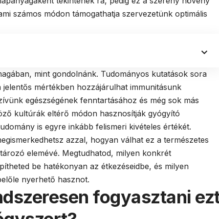
alapanyagaként tekintenek rá, pedig ez a szerény növény
ami számos módon támogathatja szervezetünk optimális
t magában, mint gondolnánk. Tudományos kutatások sora
a jelentős mértékben hozzájárulhat immunitásunk
szívünk egészségének fenntartásához és még sok más
ző kultúrák eltérő módon hasznosítják gyógyító
udomány is egyre inkább felismeri kivételes értékét.
egismerkedhetsz azzal, hogyan válhat ez a természetes
tározó elemévé. Megtudhatod, milyen konkrét
pítheted be hatékonyan az étkezéseidbe, és milyen
belőle nyerhető hasznot.
ndszeresen fogyasztani ez
ógyszert?