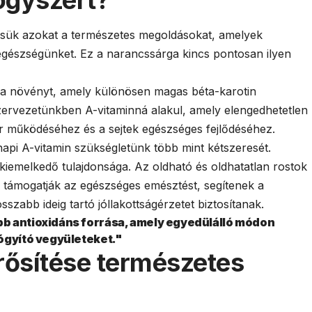
sük azokat a természetes megoldásokat, amelyek
gészségünket. Ez a narancssárga kincs pontosan ilyen
t a növényt, amely különösen magas béta-karotin
zervezetünkben A-vitaminná alakul, amely elengedhetetlen
r működéséhez és a sejtek egészséges fejlődéséhez.
api A-vitamin szükségletünk több mint kétszeresét.
kiemelkedő tulajdonsága. Az oldható és oldhatatlan rostok
 támogatják az egészséges emésztést, segítenek a
szabb ideig tartó jóllakottságérzetet biztosítanak.
b antioxidáns forrása, amely egyedülálló módon
ógyító vegyületeket."
ősítése természetes