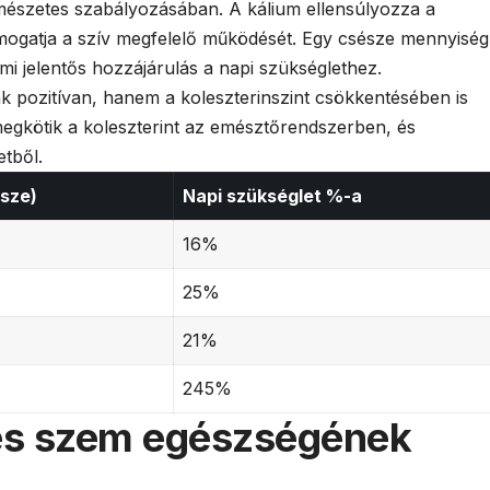
mészetes szabályozásában. A kálium ellensúlyozza a
ámogatja a szív megfelelő működését. Egy csésze mennyiség
mi jelentős hozzájárulás a napi szükséglethez.
pozitívan, hanem a koleszterinszint csökkentésében is
megkötik a koleszterint az emésztőrendszerben, és
etből.
sze)
Napi szükséglet %-a
16%
25%
21%
245%
és szem egészségének