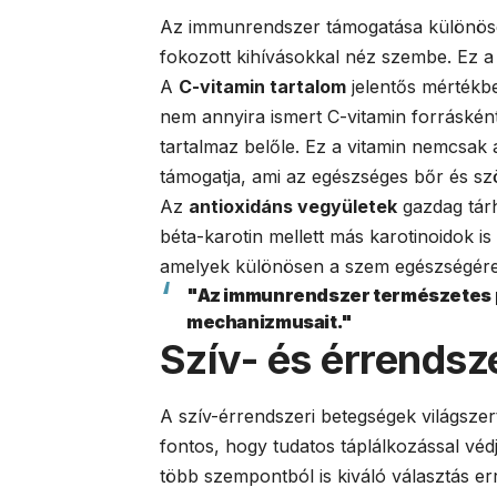
Az immunrendszer támogatása különösen
fokozott kihívásokkal néz szembe. Ez a 
A
C-vitamin tartalom
jelentős mértékb
nem annyira ismert C-vitamin forrásként
tartalmaz belőle. Ez a vitamin nemcsak 
támogatja, ami az egészséges bőr és sz
Az
antioxidáns vegyületek
gazdag tárh
béta-karotin mellett más karotinoidok is
amelyek különösen a szem egészségére 
"Az immunrendszer természetes pa
mechanizmusait."
Szív- és érrends
A szív-érrendszeri betegségek világszer
fontos, hogy tudatos táplálkozással véd
több szempontból is kiváló választás err