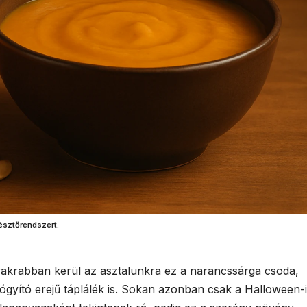
észtőrendszert.
yakrabban kerül az asztalunkra ez a narancssárga csoda,
gyító erejű táplálék is. Sokan azonban csak a Halloween-i