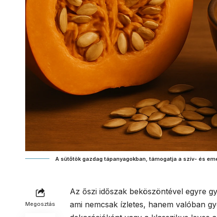
A sütőtök gazdag tápanyagokban, támogatja a szív- és em
Az őszi időszak beköszöntével egyre g
ami nemcsak ízletes, hanem valóban gyó
Megosztás