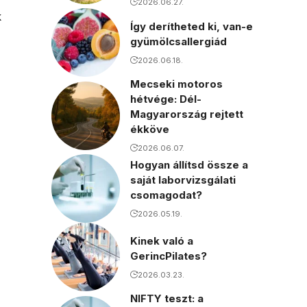
2026.06.27.
k
Így derítheted ki, van-e
gyümölcsallergiád
2026.06.18.
Mecseki motoros
hétvége: Dél-
Magyarország rejtett
ékköve
2026.06.07.
Hogyan állítsd össze a
saját laborvizsgálati
csomagodat?
2026.05.19.
Kinek való a
GerincPilates?
2026.03.23.
NIFTY teszt: a