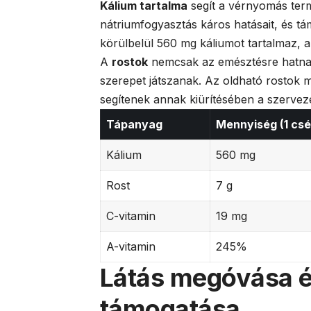
Kálium tartalma
segít a vérnyomás ter
nátriumfogyasztás káros hatásait, és t
körülbelül 560 mg káliumot tartalmaz, a
A
rostok
nemcsak az emésztésre hatnak 
szerepet játszanak. Az oldható rostok 
segítenek annak kiürítésében a szervez
Tápanyag
Mennyiség (1 csé
Kálium
560 mg
Rost
7 g
C-vitamin
19 mg
A-vitamin
245%
Látás megóvása 
támogatása