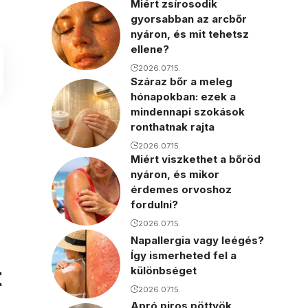
Miért zsírosodik
gyorsabban az arcbőr
nyáron, és mit tehetsz
ellene?
2026.07.15.
Száraz bőr a meleg
hónapokban: ezek a
mindennapi szokások
ronthatnak rajta
2026.07.15.
Miért viszkethet a bőröd
nyáron, és mikor
érdemes orvoshoz
fordulni?
2026.07.15.
Napallergia vagy leégés?
Így ismerheted fel a
t
különbséget
2026.07.15.
Apró piros pöttyök