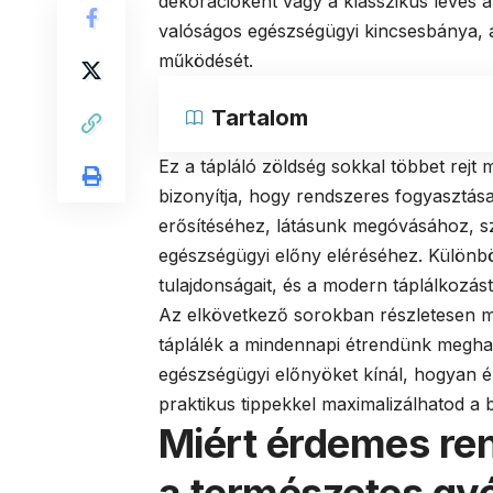
dekorációként vagy a klasszikus leves 
valóságos egészségügyi kincsesbánya, 
működését.
Tartalom
Ez a tápláló zöldség sokkal többet rej
bizonyítja, hogy rendszeres fogyasztás
erősítéséhez, látásunk megóvásához, 
egészségügyi előny eléréséhez. Különbö
tulajdonságait, és a modern táplálkozást
Az elkövetkező sorokban részletesen m
táplálék a mindennapi étrendünk megha
egészségügyi előnyöket kínál, hogyan é
praktikus tippekkel maximalizálhatod a 
Miért érdemes re
a természetes gy