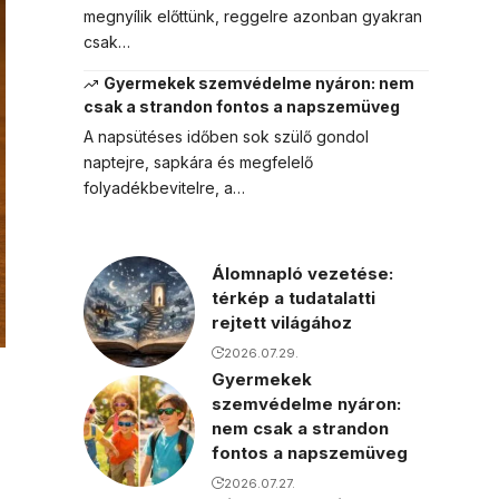
megnyílik előttünk, reggelre azonban gyakran
csak…
Gyermekek szemvédelme nyáron: nem
csak a strandon fontos a napszemüveg
A napsütéses időben sok szülő gondol
naptejre, sapkára és megfelelő
folyadékbevitelre, a…
Álomnapló vezetése:
térkép a tudatalatti
rejtett világához
2026.07.29.
Gyermekek
szemvédelme nyáron:
nem csak a strandon
fontos a napszemüveg
2026.07.27.