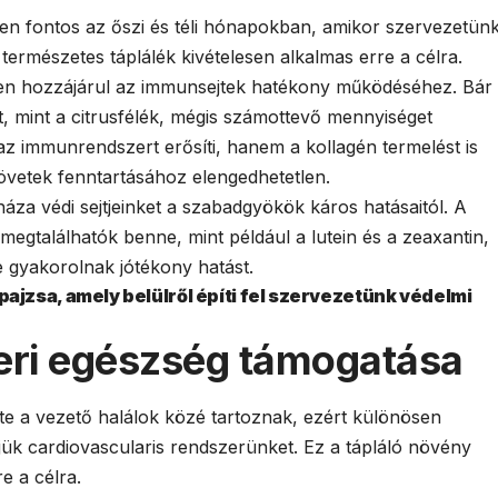
 fontos az őszi és téli hónapokban, amikor szervezetün
természetes táplálék kivételesen alkalmas erre a célra.
en hozzájárul az immunsejtek hatékony működéséhez. Bár
, mint a citrusfélék, mégis számottevő mennyiséget
az immunrendszert erősíti, hanem a kollagén termelést is
övetek fenntartásához elengedhetetlen.
áza védi sejtjeinket a szabadgyökök káros hatásaitól. A
 megtalálhatók benne, mint például a lutein és a zeaxantin,
gyakorolnak jótékony hatást.
jzsa, amely belülről építi fel szervezetünk védelmi
zeri egészség támogatása
te a vezető halálok közé tartoznak, ezért különösen
jük cardiovascularis rendszerünket. Ez a tápláló növény
e a célra.