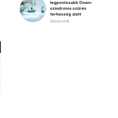
legpontosabb Down-
szindróma szűrés
terhesség alatt
2026.03.18.