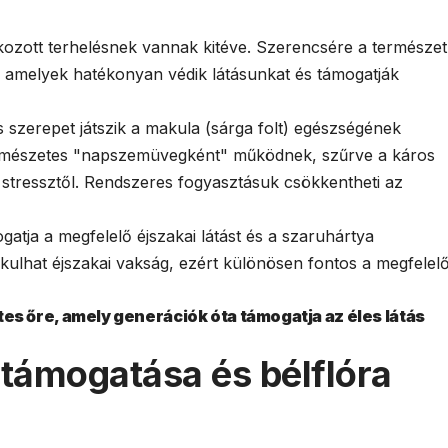
okozott terhelésnek vannak kitéve. Szerencsére a természet
 amelyek hatékonyan védik látásunkat és támogatják
szerepet játszik a makula (sárga folt) egészségének
ermészetes "napszemüvegként" működnek, szűrve a káros
ív stressztől. Rendszeres fogyasztásuk csökkentheti az
atja a megfelelő éjszakai látást és a szaruhártya
akulhat éjszakai vakság, ezért különösen fontos a megfelel
 őre, amely generációk óta támogatja az éles látás
támogatása és bélflóra