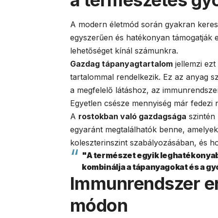
A modern életmód során gyakran keres
egyszerűen és hatékonyan támogatják e
lehetőséget kínál számunkra.
Gazdag tápanyagtartalom
jellemzi ez
tartalommal rendelkezik. Ez az anyag s
a megfelelő látáshoz, az immunrendsze
Egyetlen csésze mennyiség már fedezi n
A
rostokban való gazdagsága
szintén 
egyaránt megtalálhatók benne, amelyek
koleszterinszint szabályozásában, és hos
"A természet egyik leghatékonyab
kombinálja a tápanyagokat és a gy
Immunrendszer er
módon