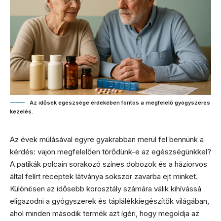
Az idősek egészsége érdekében fontos a megfelelő gyógyszeres
kezelés.
Az évek múlásával egyre gyakrabban merül fel bennünk a
kérdés: vajon megfelelően törődünk-e az egészségünkkel?
A patikák polcain sorakozó színes dobozok és a háziorvos
által felírt receptek látványa sokszor zavarba ejt minket.
Különösen az idősebb korosztály számára válik kihívássá
eligazodni a gyógyszerek és táplálékkiegészítők világában,
ahol minden második termék azt ígéri, hogy megoldja az