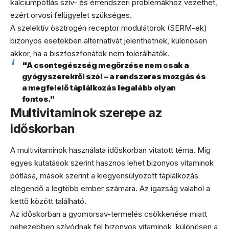
kalciumpótlás szív- és érrendszeri problémákhoz vezethet,
ezért orvosi felügyelet szükséges.
A szelektív ösztrogén receptor modulátorok (SERM-ek)
bizonyos esetekben alternatívát jelenthetnek, különösen
akkor, ha a biszfoszfonátok nem tolerálhatók.
"A csontegészség megőrzése nem csak a
gyógyszerekről szól – a rendszeres mozgás és
a megfelelő táplálkozás legalább olyan
fontos."
Multivitaminok szerepe az
időskorban
A multivitaminok használata időskorban vitatott téma. Míg
egyes kutatások szerint hasznos lehet bizonyos vitaminok
pótlása, mások szerint a kiegyensúlyozott táplálkozás
elegendő a legtöbb ember számára. Az igazság valahol a
kettő között található.
Az időskorban a gyomorsav-termelés csökkenése miatt
nehezebben szívódnak fel bizonyos vitaminok, különösen a