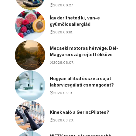
2026.06.27.
Így derítheted ki, van-e
gyümölcsallergiád
2026.06.18.
Mecseki motoros hétvége: Dél-
Magyarország rejtett ékköve
2026.06.07.
Hogyan állítsd össze a saját
laborvizsgálati csomagodat?
2026.05.19.
Kinek való a GerincPilates?
2026.03.23.