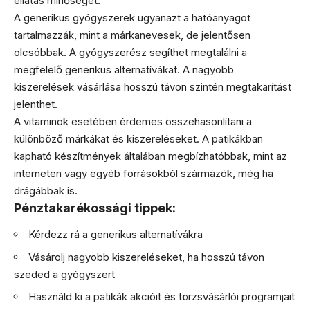
ellátás minőségét.
A generikus gyógyszerek ugyanazt a hatóanyagot
tartalmazzák, mint a márkanevesek, de jelentősen
olcsóbbak. A gyógyszerész segíthet megtalálni a
megfelelő generikus alternatívákat. A nagyobb
kiszerelések vásárlása hosszú távon szintén megtakarítást
jelenthet.
A vitaminok esetében érdemes összehasonlítani a
különböző márkákat és kiszereléseket. A patikákban
kapható készítmények általában megbízhatóbbak, mint az
interneten vagy egyéb forrásokból származók, még ha
drágábbak is.
Pénztakarékossági tippek:
Kérdezz rá a generikus alternatívákra
Vásárolj nagyobb kiszereléseket, ha hosszú távon
szeded a gyógyszert
Használd ki a patikák akcióit és törzsvásárlói programjait