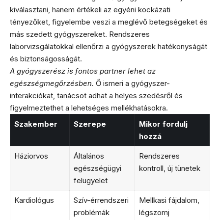
kiválasztani, hanem értékeli az egyéni kockázati
tényezőket, figyelembe veszi a meglévő betegségeket és
más szedett gyógyszereket. Rendszeres
laborvizsgálatokkal ellenőrzi a gyógyszerek hatékonyságát
és biztonságosságát.
A gyógyszerész is fontos partner lehet az
egészségmegőrzésben.
Ő ismeri a gyógyszer-
interakciókat, tanácsot adhat a helyes szedésről és
figyelmeztethet a lehetséges mellékhatásokra.
Szakember
Szerepe
Mikor fordulj
hozzá
Háziorvos
Általános
Rendszeres
egészségügyi
kontroll, új tünetek
felügyelet
Kardiológus
Szív-érrendszeri
Mellkasi fájdalom,
problémák
légszomj