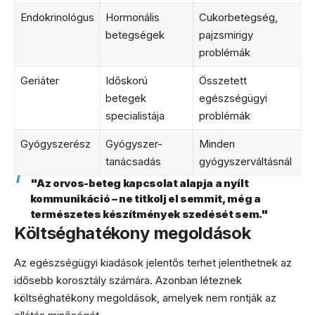
Endokrinológus
Hormonális
Cukorbetegség,
betegségek
pajzsmirigy
problémák
Geriáter
Időskorú
Összetett
betegek
egészségügyi
specialistája
problémák
Gyógyszerész
Gyógyszer-
Minden
tanácsadás
gyógyszerváltásnál
"Az orvos-beteg kapcsolat alapja a nyílt
kommunikáció – ne titkolj el semmit, még a
természetes készítmények szedését sem."
Költséghatékony megoldások
Az egészségügyi kiadások jelentős terhet jelenthetnek az
idősebb korosztály számára. Azonban léteznek
költséghatékony megoldások, amelyek nem rontják az