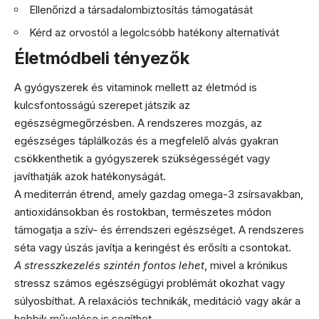
Ellenőrizd a társadalombiztosítás támogatását
Kérd az orvostól a legolcsóbb hatékony alternatívát
Életmódbeli tényezők
A gyógyszerek és vitaminok mellett az életmód is
kulcsfontosságú szerepet játszik az
egészségmegőrzésben. A rendszeres mozgás, az
egészséges táplálkozás és a megfelelő alvás gyakran
csökkenthetik a gyógyszerek szükségességét vagy
javíthatják azok hatékonyságát.
A mediterrán étrend, amely gazdag omega-3 zsírsavakban,
antioxidánsokban és rostokban, természetes módon
támogatja a szív- és érrendszeri egészséget. A rendszeres
séta vagy úszás javítja a keringést és erősíti a csontokat.
A stresszkezelés szintén fontos lehet
, mivel a krónikus
stressz számos egészségügyi problémát okozhat vagy
súlyosbíthat. A relaxációs technikák, meditáció vagy akár a
hobbik művelése is segíthet.