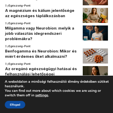
By
Egészség-Pont
A magnézium és kálium jelentősége
az egészséges táplálkozásban
By
Egészség-Pont
Milgamma vagy Neurobion: melyik a
jobb választás idegrendszeri
problémákra?
By
Egészség-Pont
Benfogamma és Neurobion: Mikor és
miért érdemes őket alkalmazni?
By
Egészség-Pont
Az oregánó egészségügyi hatásai és
felhasználási lehetőségei
A weboldalon a minőségi felhasználói élmény érdekében sütiket
By
Egészség-Pont
használunk.
You can find out more about which cookies we are using or
switch them off in
settings
.
Elfogad