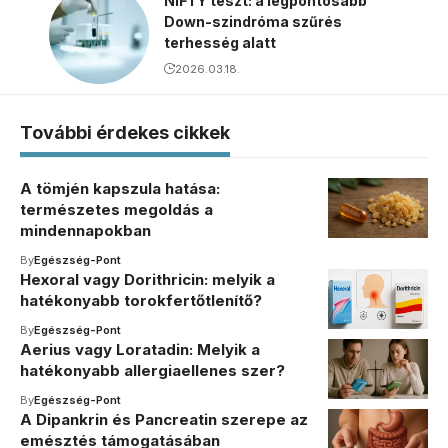
NIFTY teszt: a legpontosabb
Down-szindróma szűrés
terhesség alatt
2026.03.18.
További érdekes cikkek
A tömjén kapszula hatása:
természetes megoldás a
mindennapokban
By
Egészség-Pont
Hexoral vagy Dorithricin: melyik a
hatékonyabb torokfertőtlenítő?
By
Egészség-Pont
Aerius vagy Loratadin: Melyik a
hatékonyabb allergiaellenes szer?
By
Egészség-Pont
A Dipankrin és Pancreatin szerepe az
emésztés támogatásában