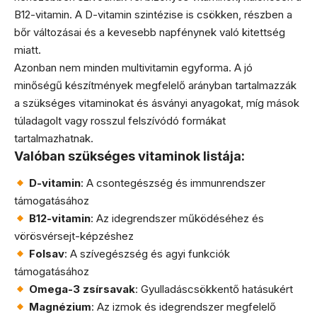
B12-vitamin. A D-vitamin szintézise is csökken, részben a
bőr változásai és a kevesebb napfénynek való kitettség
miatt.
Azonban nem minden multivitamin egyforma. A jó
minőségű készítmények megfelelő arányban tartalmazzák
a szükséges vitaminokat és ásványi anyagokat, míg mások
túladagolt vagy rosszul felszívódó formákat
tartalmazhatnak.
Valóban szükséges vitaminok listája:
D-vitamin
: A csontegészség és immunrendszer
támogatásához
B12-vitamin
: Az idegrendszer működéséhez és
vörösvérsejt-képzéshez
Folsav
: A szívegészség és agyi funkciók
támogatásához
Omega-3 zsírsavak
: Gyulladáscsökkentő hatásukért
Magnézium
: Az izmok és idegrendszer megfelelő