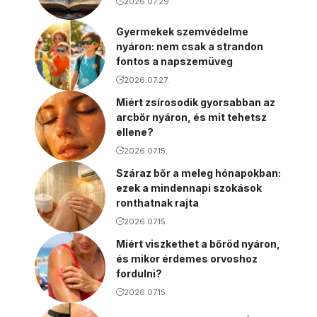
2026.07.29.
Gyermekek szemvédelme
nyáron: nem csak a strandon
fontos a napszemüveg
2026.07.27.
Miért zsírosodik gyorsabban az
arcbőr nyáron, és mit tehetsz
ellene?
2026.07.15.
Száraz bőr a meleg hónapokban:
ezek a mindennapi szokások
ronthatnak rajta
2026.07.15.
Miért viszkethet a bőröd nyáron,
és mikor érdemes orvoshoz
fordulni?
2026.07.15.