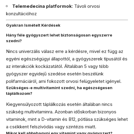
Telemedecina platformok
: Távoli orvosi
konzultációhoz
Gyakran Ismételt Kérdések
Hány féle gyógyszert lehet biztonságosan egyszerre
szedni?
Nincs univerzális válasz erre a kérdésre, mivel ez függ az
egyéni egészségügyi állapottól, a gyógyszerek típusától és
az interakciók kockázatától. Általában 5 vagy több
gyógyszer egyidejű szedése esetén beszélünk
polifarmáciáról, ami fokozott orvosi felügyeletet igényel.
Szükséges-e multivitamint szedni, ha egészségesen
táplálkozom?
Kiegyensúlyozott táplálkozás esetén általában nincs
szükség multivitaminra. Azonban időskorban bizonyos
vitaminok, mint a D-vitamin és B12, pótlása szükséges lehet
a csökkent felszívódás vagy szintézis miatt.
Mikor kell abbahagyni egy vitamint vagy gyógyszert?