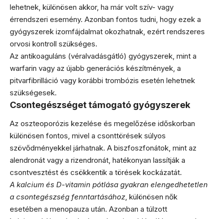
lehetnek, különösen akkor, ha már volt szív- vagy
érrendszeri esemény. Azonban fontos tudni, hogy ezek a
gyógyszerek izomfájdalmat okozhatnak, ezért rendszeres
orvosi kontroll szükséges.
Az antikoaguláns (véralvadásgátló) gyógyszerek, mint a
warfarin vagy az újabb generációs készítmények, a
pitvarfibrilláció vagy korábbi trombózis esetén lehetnek
szükségesek.
Csontegészséget támogató gyógyszerek
Az oszteoporózis kezelése és megelőzése időskorban
különösen fontos, mivel a csonttörések súlyos
szövődményekkel járhatnak. A biszfoszfonátok, mint az
alendronát vagy a rizendronát, hatékonyan lassítják a
csontvesztést és csökkentik a törések kockázatát.
A kalcium és D-vitamin pótlása gyakran elengedhetetlen
a csontegészség fenntartásához
, különösen nők
esetében a menopauza után. Azonban a túlzott