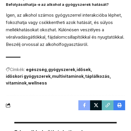
Befolyásolhatja-e az alkohol a gyógyszerek hatását?
Igen, az alkohol számos gyógyszerrel interakcióba léphet,
fokozhatja vagy csökkentheti azok hatását, és súlyos
mellékhatásokat okozhat. Különösen veszélyes a
véralvadásgátlókkal, fájdalomcsillapítókkal és nyugtatókkal.
Beszélj orvossal az alkoholfogyasztásról.
Címkék:
egészség
gyógyszerek
idősek
időskori gyógyszerek
multivitaminok
táplálkozás
vitaminok
wellness