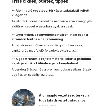
Friss cikkek, ötletek, tippek
Álomnapló vezetése: térkép a tudatalatti rejtett
világához
Az álmok különös birodalma minden éjszaka megnyílik
előttünk, reggelre azonban gyakran csak…
Gyermekek szemvédelme nyáron: nem csak a
strandon fontos a napszemüveg
A napsütéses időben sok szülő gondol naptejre,
sapkára és megfelelő folyadékbevitelre, a…
A gasztronómia rejtett motorja: Miért a prémium
vajak jelentik a különbséget a konyhában?
A vendéglátásban és a prémium cukrászatban létezik
egy íratlan szabály: az étel…
Álomnapló vezetése: térkép a
tudatalatti rejtett világához