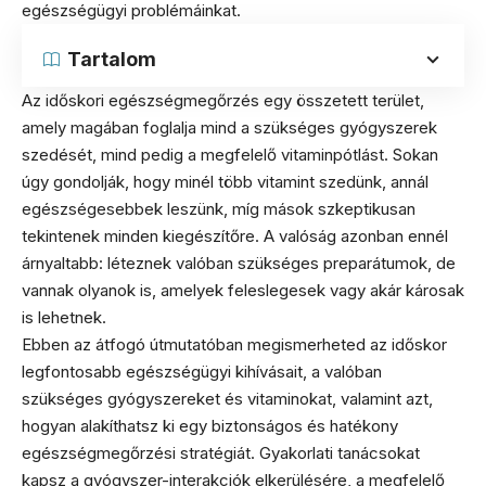
egészségügyi problémáinkat.
Tartalom
Az időskori egészségmegőrzés egy összetett terület,
amely magában foglalja mind a szükséges gyógyszerek
szedését, mind pedig a megfelelő vitaminpótlást. Sokan
úgy gondolják, hogy minél több vitamint szedünk, annál
egészségesebbek leszünk, míg mások szkeptikusan
tekintenek minden kiegészítőre. A valóság azonban ennél
árnyaltabb: léteznek valóban szükséges preparátumok, de
vannak olyanok is, amelyek feleslegesek vagy akár károsak
is lehetnek.
Ebben az átfogó útmutatóban megismerheted az időskor
legfontosabb egészségügyi kihívásait, a valóban
szükséges gyógyszereket és vitaminokat, valamint azt,
hogyan alakíthatsz ki egy biztonságos és hatékony
egészségmegőrzési stratégiát. Gyakorlati tanácsokat
kapsz a gyógyszer-interakciók elkerülésére, a megfelelő