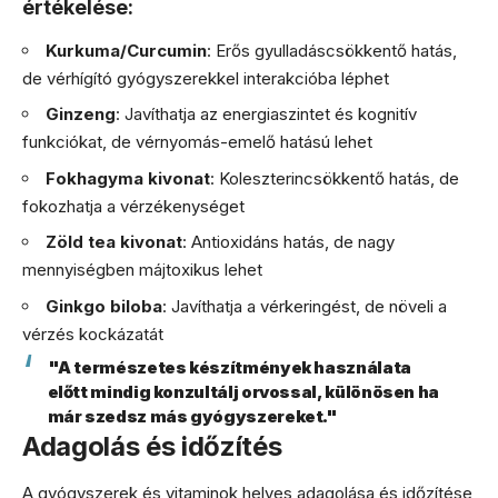
értékelése:
Kurkuma/Curcumin
: Erős gyulladáscsökkentő hatás,
de vérhígító gyógyszerekkel interakcióba léphet
Ginzeng
: Javíthatja az energiaszintet és kognitív
funkciókat, de vérnyomás-emelő hatású lehet
Fokhagyma kivonat
: Koleszterincsökkentő hatás, de
fokozhatja a vérzékenységet
Zöld tea kivonat
: Antioxidáns hatás, de nagy
mennyiségben májtoxikus lehet
Ginkgo biloba
: Javíthatja a vérkeringést, de növeli a
vérzés kockázatát
"A természetes készítmények használata
előtt mindig konzultálj orvossal, különösen ha
már szedsz más gyógyszereket."
Adagolás és időzítés
A gyógyszerek és vitaminok helyes adagolása és időzítése