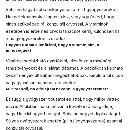
Soha ne hagyd abba önkényesen a felírt gyógyszereket.
Ha mellékhatásokat tapasztalsz, vagy úgy érzed, hogy
nincs szükséged rá, konzultálj orvossal. A vitaminok
esetében is érdemes orvosi tanácsot kérni, különösen ha
más gyógyszereket is szedsz.
Hogyan tudom ellenőrizni, hogy a vitaminjaim jó
minőségűek?
Vásárolj megbízható gyártóktól, ellenőrizd a minőségi
tanúsítványokat és a lejárati dátumot. A patikákban kapható
készítmények általában megbízhatóbbak. Kerüld a túl olcsó
vagy gyanúsan hatásos termékeket.
Mi a teendő, ha elfelejtem bevenni a gyógyszeremet?
Ez függ a gyógyszer típusától és attól, hogy mikor vetted
észre. Általában, ha közel van a következő adag ideje,
hagyd ki a kihagyott adagot. Soha ne vegyél dupla adagot.
Súlyos gyógyszerek esetén (pl. szívgyógyszerek) azonnal
konzultálj orvossal.