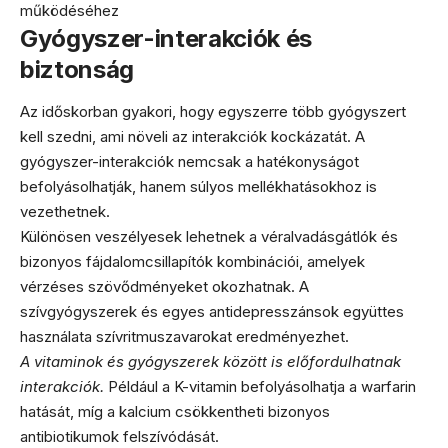
működéséhez
Gyógyszer-interakciók és
biztonság
Az időskorban gyakori, hogy egyszerre több gyógyszert
kell szedni, ami növeli az interakciók kockázatát. A
gyógyszer-interakciók nemcsak a hatékonyságot
befolyásolhatják, hanem súlyos mellékhatásokhoz is
vezethetnek.
Különösen veszélyesek lehetnek a véralvadásgátlók és
bizonyos fájdalomcsillapítók kombinációi, amelyek
vérzéses szövődményeket okozhatnak. A
szívgyógyszerek és egyes antidepresszánsok együttes
használata szívritmuszavarokat eredményezhet.
A vitaminok és gyógyszerek között is előfordulhatnak
interakciók.
Például a K-vitamin befolyásolhatja a warfarin
hatását, míg a kalcium csökkentheti bizonyos
antibiotikumok felszívódását.