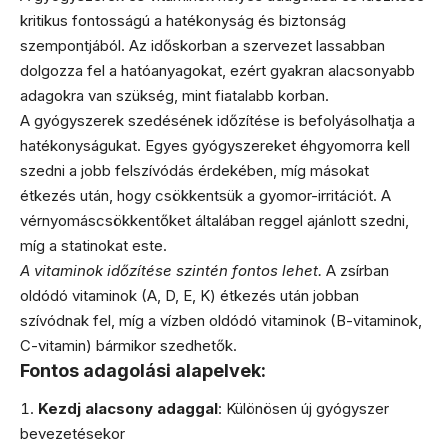
kritikus fontosságú a hatékonyság és biztonság
szempontjából. Az időskorban a szervezet lassabban
dolgozza fel a hatóanyagokat, ezért gyakran alacsonyabb
adagokra van szükség, mint fiatalabb korban.
A gyógyszerek szedésének időzítése is befolyásolhatja a
hatékonyságukat. Egyes gyógyszereket éhgyomorra kell
szedni a jobb felszívódás érdekében, míg másokat
étkezés után, hogy csökkentsük a gyomor-irritációt. A
vérnyomáscsökkentőket általában reggel ajánlott szedni,
míg a statinokat este.
A vitaminok időzítése szintén fontos lehet.
A zsírban
oldódó vitaminok (A, D, E, K) étkezés után jobban
szívódnak fel, míg a vízben oldódó vitaminok (B-vitaminok,
C-vitamin) bármikor szedhetők.
Fontos adagolási alapelvek:
Kezdj alacsony adaggal
: Különösen új gyógyszer
bevezetésekor