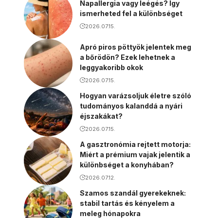
Napallergia vagy leégés? Így
ismerheted fel a különbséget
2026.07.15.
Apró piros pöttyök jelentek meg
a bőrödön? Ezek lehetnek a
leggyakoribb okok
2026.07.15.
Hogyan varázsoljuk életre szóló
tudományos kalanddá a nyári
éjszakákat?
2026.07.15.
A gasztronómia rejtett motorja:
Miért a prémium vajak jelentik a
különbséget a konyhában?
2026.07.12.
Szamos szandál gyerekeknek:
stabil tartás és kényelem a
meleg hónapokra