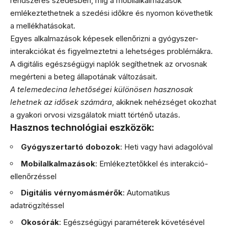
rendszeres szedésben, míg a mobilalkalmazások
emlékeztethetnek a szedési időkre és nyomon követhetik
a mellékhatásokat.
Egyes alkalmazások képesek ellenőrizni a gyógyszer-
interakciókat és figyelmeztetni a lehetséges problémákra.
A digitális egészségügyi naplók segíthetnek az orvosnak
megérteni a beteg állapotának változásait.
A telemedecina lehetőségei különösen hasznosak
lehetnek az idősek számára
, akiknek nehézséget okozhat
a gyakori orvosi vizsgálatok miatt történő utazás.
Hasznos technológiai eszközök:
Gyógyszertartó dobozok
: Heti vagy havi adagolóval
Mobilalkalmazások
: Emlékeztetőkkel és interakció-
ellenőrzéssel
Digitális vérnyomásmérők
: Automatikus
adatrögzítéssel
Okosórák
: Egészségügyi paraméterek követésével