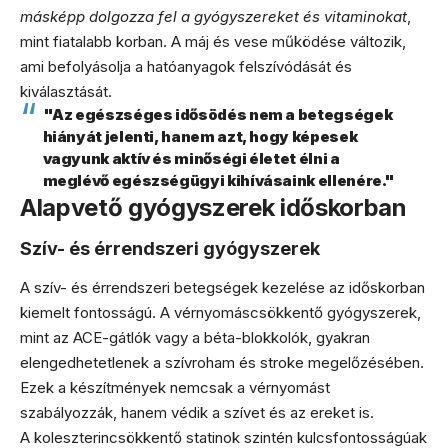
másképp dolgozza fel a gyógyszereket és vitaminokat
,
mint fiatalabb korban. A máj és vese működése változik,
ami befolyásolja a hatóanyagok felszívódását és
kiválasztását.
"Az egészséges idősödés nem a betegségek
hiányát jelenti, hanem azt, hogy képesek
vagyunk aktív és minőségi életet élni a
meglévő egészségügyi kihívásaink ellenére."
Alapvető gyógyszerek időskorban
Szív- és érrendszeri gyógyszerek
A szív- és érrendszeri betegségek kezelése az időskorban
kiemelt fontosságú. A vérnyomáscsökkentő gyógyszerek,
mint az ACE-gátlók vagy a béta-blokkolók, gyakran
elengedhetetlenek a szívroham és stroke megelőzésében.
Ezek a készítmények nemcsak a vérnyomást
szabályozzák, hanem védik a szívet és az ereket is.
A koleszterincsökkentő statinok szintén kulcsfontosságúak