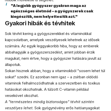
"A legjobb gyógyszer gyakran maga az
egészséges életmód – a gyógyszerek csak
kiegészítik, nem helyettesítik azt."
Gyakori hibák és tévhitek
Sok tévhit kering a gyógyszerekkel és vitaminokkal
kapcsolatban, amelyek veszélyesek lehetnek az idősek
számára. Az egyik leggyakoribb hiba, hogy az emberek
abbahagyják a gyógyszerszedést, amint jobban érzik
magukat, nem értve, hogy a gyógyszer hatására javult az
állapotuk.
Sokan hisznek abban, hogy a vitaminokból "sosem lehet túl
sokat" szedni. Ez azonban nem igaz – a zsírban oldódó
vitaminok felhalmozódhatnak a szervezetben és toxikus
hatásokat okozhatnak. A túlzott C-vitamin például
vesekövet okozhat.
A "természetes mindig biztonságos" tévhit szintén
veszélyes lehet.
Sok gyógynövény erős hatóanyagokat