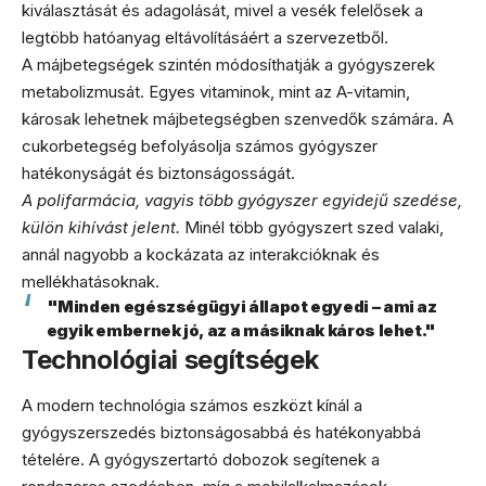
kiválasztását és adagolását, mivel a vesék felelősek a
legtöbb hatóanyag eltávolításáért a szervezetből.
A májbetegségek szintén módosíthatják a gyógyszerek
metabolizmusát. Egyes vitaminok, mint az A-vitamin,
károsak lehetnek májbetegségben szenvedők számára. A
cukorbetegség befolyásolja számos gyógyszer
hatékonyságát és biztonságosságát.
A polifarmácia, vagyis több gyógyszer egyidejű szedése,
külön kihívást jelent.
Minél több gyógyszert szed valaki,
annál nagyobb a kockázata az interakcióknak és
mellékhatásoknak.
"Minden egészségügyi állapot egyedi – ami az
egyik embernek jó, az a másiknak káros lehet."
Technológiai segítségek
A modern technológia számos eszközt kínál a
gyógyszerszedés biztonságosabbá és hatékonyabbá
tételére. A gyógyszertartó dobozok segítenek a