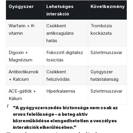
Gyógyszer
Lehetséges
Következmény
interakció
Warfarin + K-
Csökkent
Trombózis
vitamin
antikoaguláns
kockázata
hatás
Digoxin +
Fokozott digitalisz
Szívritmuszavar
Magnézium
toxicitás
Antibiotikumok
Csökkent
Gyógyszer
+ Kalcium
felszívódás
hatástalanság
ACE-gátlók +
Hiperkalaemia
Szívritmuszavar
Kálium
"A gyógyszerszedés biztonsága nem csak az
orvos felelőssége – a beteg aktív
közreműködése elengedhetetlen a veszélyes
interakciók elkerülésében."