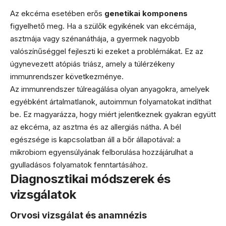
Az ekcéma esetében erős
genetikai komponens
figyelhető meg. Ha a szülők egyikének van ekcémája,
asztmája vagy szénanáthája, a gyermek nagyobb
valószínűséggel fejleszti ki ezeket a problémákat. Ez az
úgynevezett atópiás triász, amely a túlérzékeny
immunrendszer következménye.
Az immunrendszer túlreagálása olyan anyagokra, amelyek
egyébként ártalmatlanok, autoimmun folyamatokat indíthat
be. Ez magyarázza, hogy miért jelentkeznek gyakran együtt
az ekcéma, az asztma és az allergiás nátha. A bél
egészsége is kapcsolatban áll a bőr állapotával: a
mikrobiom egyensúlyának felborulása hozzájárulhat a
gyulladásos folyamatok fenntartásához.
Diagnosztikai módszerek és
vizsgálatok
Orvosi vizsgálat és anamnézis