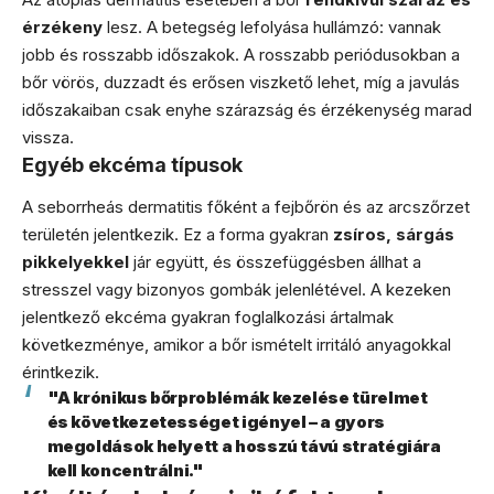
érzékeny
lesz. A betegség lefolyása hullámzó: vannak
jobb és rosszabb időszakok. A rosszabb periódusokban a
bőr vörös, duzzadt és erősen viszkető lehet, míg a javulás
időszakaiban csak enyhe szárazság és érzékenység marad
vissza.
Egyéb ekcéma típusok
A seborrheás dermatitis főként a fejbőrön és az arcszőrzet
területén jelentkezik. Ez a forma gyakran
zsíros, sárgás
pikkelyekkel
jár együtt, és összefüggésben állhat a
stresszel vagy bizonyos gombák jelenlétével. A kezeken
jelentkező ekcéma gyakran foglalkozási ártalmak
következménye, amikor a bőr ismételt irritáló anyagokkal
érintkezik.
"A krónikus bőrproblémák kezelése türelmet
és következetességet igényel – a gyors
megoldások helyett a hosszú távú stratégiára
kell koncentrálni."