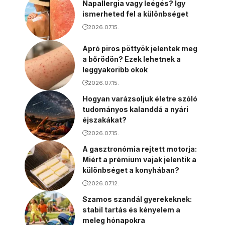
Napallergia vagy leégés? Így
ismerheted fel a különbséget
2026.07.15.
Apró piros pöttyök jelentek meg
a bőrödön? Ezek lehetnek a
leggyakoribb okok
2026.07.15.
Hogyan varázsoljuk életre szóló
tudományos kalanddá a nyári
éjszakákat?
2026.07.15.
A gasztronómia rejtett motorja:
Miért a prémium vajak jelentik a
különbséget a konyhában?
2026.07.12.
Szamos szandál gyerekeknek:
stabil tartás és kényelem a
meleg hónapokra