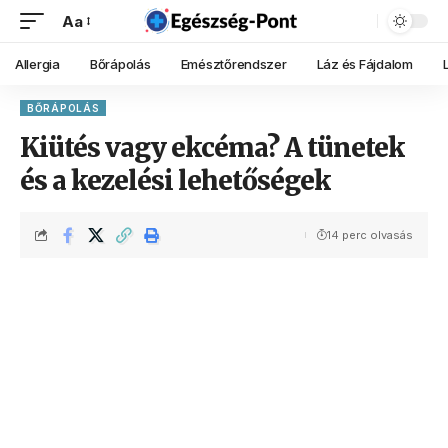
Aa
Allergia
Bőrápolás
Emésztőrendszer
Láz és Fájdalom
BŐRÁPOLÁS
Kiütés vagy ekcéma? A tünetek
és a kezelési lehetőségek
14 perc olvasás