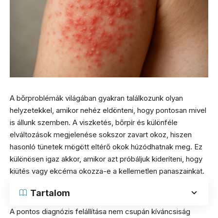
A bőrproblémák világában gyakran találkozunk olyan
helyzetekkel, amikor nehéz eldönteni, hogy pontosan mivel
is állunk szemben. A viszketés, bőrpír és különféle
elváltozások megjelenése sokszor zavart okoz, hiszen
hasonló tünetek mögött eltérő okok húzódhatnak meg. Ez
különösen igaz akkor, amikor azt próbáljuk kideríteni, hogy
kiütés vagy ekcéma okozza-e a kellemetlen panaszainkat.
Tartalom
A pontos diagnózis felállítása nem csupán kíváncsiság