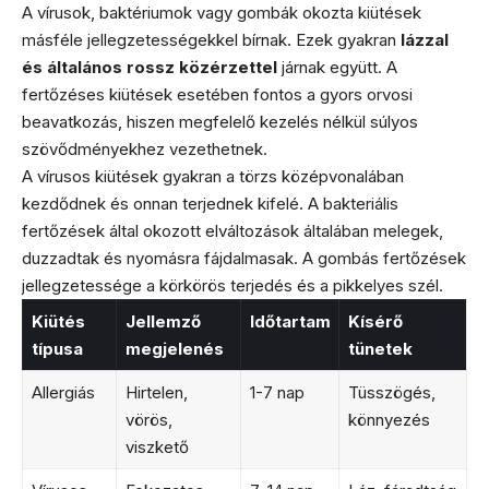
A vírusok, baktériumok vagy gombák okozta kiütések
másféle jellegzetességekkel bírnak. Ezek gyakran
lázzal
és általános rossz közérzettel
járnak együtt. A
fertőzéses kiütések esetében fontos a gyors orvosi
beavatkozás, hiszen megfelelő kezelés nélkül súlyos
szövődményekhez vezethetnek.
A vírusos kiütések gyakran a törzs középvonalában
kezdődnek és onnan terjednek kifelé. A bakteriális
fertőzések által okozott elváltozások általában melegek,
duzzadtak és nyomásra fájdalmasak. A gombás fertőzések
jellegzetessége a körkörös terjedés és a pikkelyes szél.
Kiütés
Jellemző
Időtartam
Kísérő
típusa
megjelenés
tünetek
Allergiás
Hirtelen,
1-7 nap
Tüsszögés,
vörös,
könnyezés
viszkető