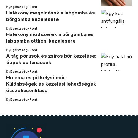
By
Egészség-Pont
Hatékony megoldások a lábgomba és
bőrgomba kezelésére
By
Egészség-Pont
Hatékony módszerek a bőrgomba és
lábgomba otthoni kezelésére
By
Egészség-Pont
A tág pórusok és zsíros bőr kezelése:
tippek és tanácsok
By
Egészség-Pont
Ekcéma és pikkelysömör:
Különbségek és kezelési lehetőségek
összehasonlítása
By
Egészség-Pont