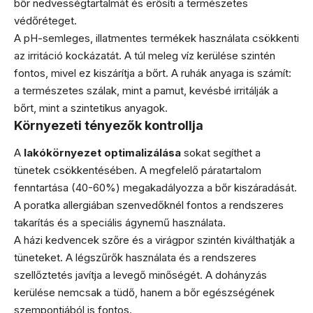
bőr nedvességtartalmát és erősíti a természetes
védőréteget.
A pH-semleges, illatmentes termékek használata csökkenti
az irritáció kockázatát. A túl meleg víz kerülése szintén
fontos, mivel ez kiszárítja a bőrt. A ruhák anyaga is számít:
a természetes szálak, mint a pamut, kevésbé irritálják a
bőrt, mint a szintetikus anyagok.
Környezeti tényezők kontrollja
A
lakókörnyezet optimalizálása
sokat segíthet a
tünetek csökkentésében. A megfelelő páratartalom
fenntartása (40-60%) megakadályozza a bőr kiszáradását.
A poratka allergiában szenvedőknél fontos a rendszeres
takarítás és a speciális ágynemű használata.
A házi kedvencek szőre és a virágpor szintén kiválthatják a
tüneteket. A légszűrők használata és a rendszeres
szellőztetés javítja a levegő minőségét. A dohányzás
kerülése nemcsak a tüdő, hanem a bőr egészségének
szempontjából is fontos.