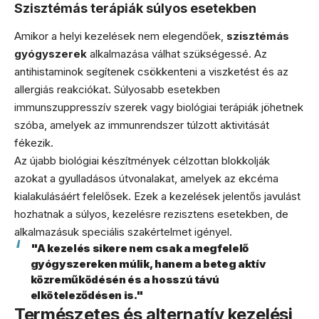
Szisztémás terápiák súlyos esetekben
Amikor a helyi kezelések nem elegendőek,
szisztémás
gyógyszerek
alkalmazása válhat szükségessé. Az
antihistaminok segítenek csökkenteni a viszketést és az
allergiás reakciókat. Súlyosabb esetekben
immunszuppresszív szerek vagy biológiai terápiák jöhetnek
szóba, amelyek az immunrendszer túlzott aktivitását
fékezik.
Az újabb biológiai készítmények célzottan blokkolják
azokat a gyulladásos útvonalakat, amelyek az ekcéma
kialakulásáért felelősek. Ezek a kezelések jelentős javulást
hozhatnak a súlyos, kezelésre rezisztens esetekben, de
alkalmazásuk speciális szakértelmet igényel.
"A kezelés sikere nem csak a megfelelő
gyógyszereken múlik, hanem a beteg aktív
közreműködésén és a hosszú távú
elköteleződésen is."
Természetes és alternatív kezelési