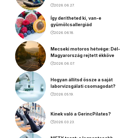
2026.06.27.
Így derítheted ki, van-e
gyümölcsallergiád
2026.06.18.
Mecseki motoros hétvége: Dél-
Magyarország rejtett ékköve
2026.06.07.
Hogyan állítsd össze a saját
laborvizsgálati csomagodat?
2026.05.19.
Kinek való a GerincPilates?
2026.03.23.