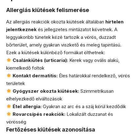
Allergiás kiütések felismerése
Az allergiás reakciók okozta kiütések általában
hirtelen
jelentkeznek
és jellegzetes mintázatot követnek. A
leggyakoribb tünetek közé tartozik a vörös, duzzadt
bőrterület, amely gyakran viszkető és meleg tapintású.
Ezek a kiütések különböző formákat ölthetnek:
Csalánkiütés (urticaria):
Kerek vagy ovális alakú,
kiemelkedő foltok
Kontakt dermatitis:
Éles határokkal rendelkező, vörös
területek
Gyógyszer okozta kiütések:
Szimmetrikusan
elhelyezkedő elváltozások
Étel allergia:
Gyakran az arc és a száj körül kezdődik
Rovarcsípés reakciók:
Lokalizált duzzanat és
vörösség
Fertőzéses kiütések azonosítása