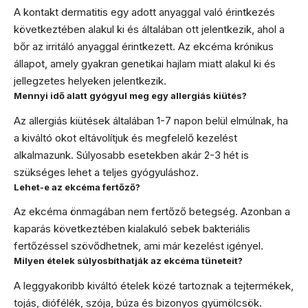
A kontakt dermatitis egy adott anyaggal való érintkezés
következtében alakul ki és általában ott jelentkezik, ahol a
bőr az irritáló anyaggal érintkezett. Az ekcéma krónikus
állapot, amely gyakran genetikai hajlam miatt alakul ki és
jellegzetes helyeken jelentkezik.
Mennyi idő alatt gyógyul meg egy allergiás kiütés?
Az allergiás kiütések általában 1-7 napon belül elmúlnak, ha
a kiváltó okot eltávolítjuk és megfelelő kezelést
alkalmazunk. Súlyosabb esetekben akár 2-3 hét is
szükséges lehet a teljes gyógyuláshoz.
Lehet-e az ekcéma fertőző?
Az ekcéma önmagában nem fertőző betegség. Azonban a
kaparás következtében kialakuló sebek bakteriális
fertőzéssel szövődhetnek, ami már kezelést igényel.
Milyen ételek súlyosbíthatják az ekcéma tüneteit?
A leggyakoribb kiváltó ételek közé tartoznak a tejtermékek,
tojás, diófélék, szója, búza és bizonyos gyümölcsök.