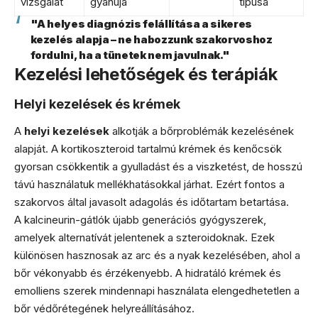
vizsgálat
gyanúja
típusa
"A helyes diagnózis felállítása a sikeres
kezelés alapja – ne habozzunk szakorvoshoz
fordulni, ha a tünetek nem javulnak."
Kezelési lehetőségek és terápiák
Helyi kezelések és krémek
A
helyi kezelések
alkotják a bőrproblémák kezelésének
alapját. A kortikoszteroid tartalmú krémek és kenőcsök
gyorsan csökkentik a gyulladást és a viszketést, de hosszú
távú használatuk mellékhatásokkal járhat. Ezért fontos a
szakorvos által javasolt adagolás és időtartam betartása.
A kalcineurin-gátlók újabb generációs gyógyszerek,
amelyek alternatívát jelentenek a szteroidoknak. Ezek
különösen hasznosak az arc és a nyak kezelésében, ahol a
bőr vékonyabb és érzékenyebb. A hidratáló krémek és
emolliens szerek mindennapi használata elengedhetetlen a
bőr védőrétegének helyreállításához.