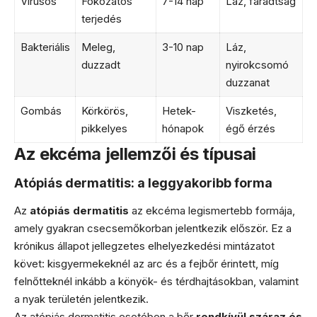
Vírusos
Fokozatos
7-14 nap
Láz, fáradtság
terjedés
Bakteriális
Meleg,
3-10 nap
Láz,
duzzadt
nyirokcsomó
duzzanat
Gombás
Körkörös,
Hetek-
Viszketés,
pikkelyes
hónapok
égő érzés
Az ekcéma jellemzői és típusai
Atópiás dermatitis: a leggyakoribb forma
Az
atópiás dermatitis
az ekcéma legismertebb formája,
amely gyakran csecsemőkorban jelentkezik először. Ez a
krónikus állapot jellegzetes elhelyezkedési mintázatot
követ: kisgyermekeknél az arc és a fejbőr érintett, míg
felnőtteknél inkább a könyök- és térdhajtásokban, valamint
a nyak területén jelentkezik.
Az atópiás dermatitis esetében a bőr
rendkívül száraz és