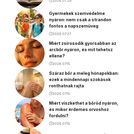
2026.07.29.
Gyermekek szemvédelme
nyáron: nem csak a strandon
fontos a napszemüveg
2026.07.27.
Miért zsírosodik gyorsabban az
arcbőr nyáron, és mit tehetsz
ellene?
2026.07.15.
Száraz bőr a meleg hónapokban:
ezek a mindennapi szokások
ronthatnak rajta
2026.07.15.
Miért viszkethet a bőröd nyáron,
és mikor érdemes orvoshoz
fordulni?
2026.07.15.