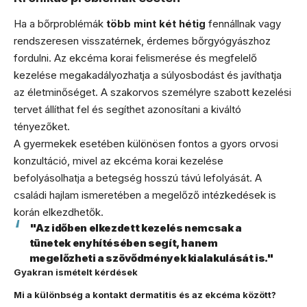
Ha a bőrproblémák
több mint két hétig
fennállnak vagy
rendszeresen visszatérnek, érdemes bőrgyógyászhoz
fordulni. Az ekcéma korai felismerése és megfelelő
kezelése megakadályozhatja a súlyosbodást és javíthatja
az életminőséget. A szakorvos személyre szabott kezelési
tervet állíthat fel és segíthet azonosítani a kiváltó
tényezőket.
A gyermekek esetében különösen fontos a gyors orvosi
konzultáció, mivel az ekcéma korai kezelése
befolyásolhatja a betegség hosszú távú lefolyását. A
családi hajlam ismeretében a megelőző intézkedések is
korán elkezdhetők.
"Az időben elkezdett kezelés nemcsak a
tünetek enyhítésében segít, hanem
megelőzheti a szövődmények kialakulását is."
Gyakran ismételt kérdések
Mi a különbség a kontakt dermatitis és az ekcéma között?