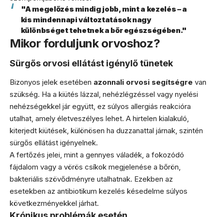
"A megelőzés mindig jobb, mint a kezelés – a
kis mindennapi változtatások nagy
különbséget tehetnek a bőr egészségében."
Mikor forduljunk orvoshoz?
Sürgős orvosi ellátást igénylő tünetek
Bizonyos jelek esetében
azonnali orvosi segítségre
van
szükség. Ha a kiütés lázzal, nehézlégzéssel vagy nyelési
nehézségekkel jár együtt, ez súlyos allergiás reakcióra
utalhat, amely életveszélyes lehet. A hirtelen kialakuló,
kiterjedt kiütések, különösen ha duzzanattal járnak, szintén
sürgős ellátást igényelnek.
A fertőzés jelei, mint a gennyes váladék, a fokozódó
fájdalom vagy a vörös csíkok megjelenése a bőrön,
bakteriális szövődményre utalhatnak. Ezekben az
esetekben az antibiotikum kezelés késedelme súlyos
következményekkel járhat.
Krónikus problémák esetén