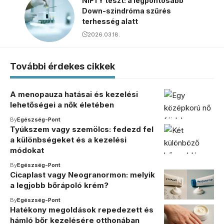
NIFTY teszt: a legpontosabb
Down-szindróma szűrés
terhesség alatt
2026.03.18.
További érdekes cikkek
A menopauza hatásai és kezelési
lehetőségei a nők életében
By
Egészség-Pont
Tyúkszem vagy szemölcs: fedezd fel
a különbségeket és a kezelési
módokat
By
Egészség-Pont
Cicaplast vagy Neogranormon: melyik
a legjobb bőrápoló krém?
By
Egészség-Pont
Hatékony megoldások repedezett és
hámló bőr kezelésére otthonában