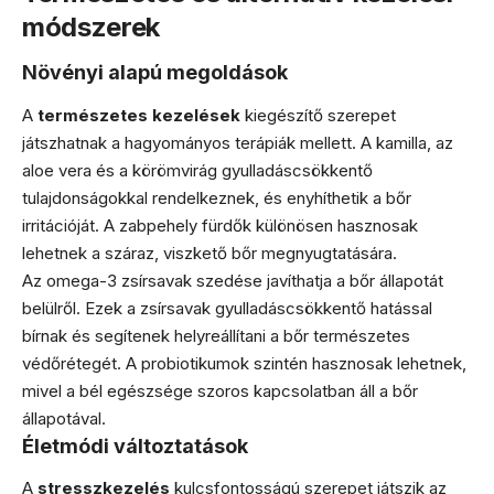
módszerek
Növényi alapú megoldások
A
természetes kezelések
kiegészítő szerepet
játszhatnak a hagyományos terápiák mellett. A kamilla, az
aloe vera és a körömvirág gyulladáscsökkentő
tulajdonságokkal rendelkeznek, és enyhíthetik a bőr
irritációját. A zabpehely fürdők különösen hasznosak
lehetnek a száraz, viszkető bőr megnyugtatására.
Az omega-3 zsírsavak szedése javíthatja a bőr állapotát
belülről. Ezek a zsírsavak gyulladáscsökkentő hatással
bírnak és segítenek helyreállítani a bőr természetes
védőrétegét. A probiotikumok szintén hasznosak lehetnek,
mivel a bél egészsége szoros kapcsolatban áll a bőr
állapotával.
Életmódi változtatások
A
stresszkezelés
kulcsfontosságú szerepet játszik az