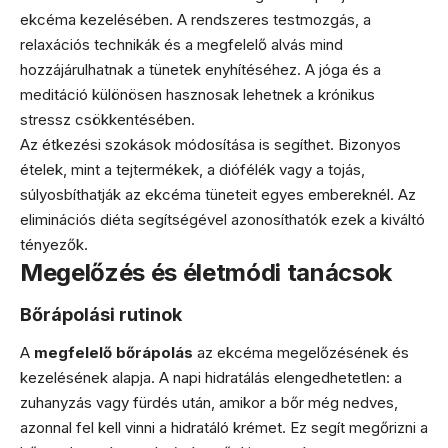
ekcéma kezelésében. A rendszeres testmozgás, a
relaxációs technikák és a megfelelő alvás mind
hozzájárulhatnak a tünetek enyhítéséhez. A jóga és a
meditáció különösen hasznosak lehetnek a krónikus
stressz csökkentésében.
Az étkezési szokások módosítása is segíthet. Bizonyos
ételek, mint a tejtermékek, a diófélék vagy a tojás,
súlyosbíthatják az ekcéma tüneteit egyes embereknél. Az
eliminációs diéta segítségével azonosíthatók ezek a kiváltó
tényezők.
Megelőzés és életmódi tanácsok
Bőrápolási rutinok
A
megfelelő bőrápolás
az ekcéma megelőzésének és
kezelésének alapja. A napi hidratálás elengedhetetlen: a
zuhanyzás vagy fürdés után, amikor a bőr még nedves,
azonnal fel kell vinni a hidratáló krémet. Ez segít megőrizni a