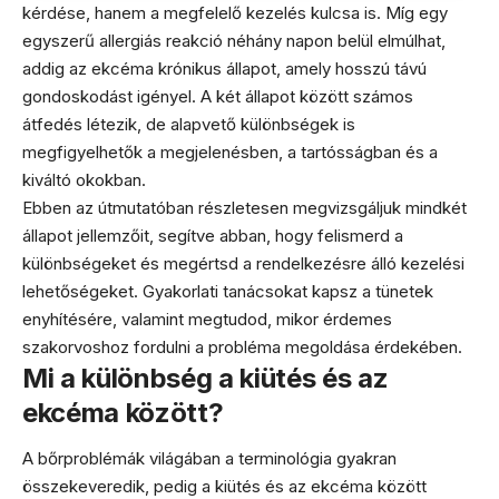
kérdése, hanem a megfelelő kezelés kulcsa is. Míg egy
egyszerű allergiás reakció néhány napon belül elmúlhat,
addig az ekcéma krónikus állapot, amely hosszú távú
gondoskodást igényel. A két állapot között számos
átfedés létezik, de alapvető különbségek is
megfigyelhetők a megjelenésben, a tartósságban és a
kiváltó okokban.
Ebben az útmutatóban részletesen megvizsgáljuk mindkét
állapot jellemzőit, segítve abban, hogy felismerd a
különbségeket és megértsd a rendelkezésre álló kezelési
lehetőségeket. Gyakorlati tanácsokat kapsz a tünetek
enyhítésére, valamint megtudod, mikor érdemes
szakorvoshoz fordulni a probléma megoldása érdekében.
Mi a különbség a kiütés és az
ekcéma között?
A bőrproblémák világában a terminológia gyakran
összekeveredik, pedig a kiütés és az ekcéma között