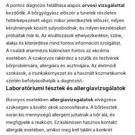
A pontos diagnózis felállítása alapos
orvosi vizsgálattal
kezdődik. A bőrgyógyász először a tünetek részletes
feltérképezését végzi: mikor jelentkeztek először, milyen
körülmények között súlyosbodnak, és milyen kezeléseket
próbáltak már ki. Az elváltozások elhelyezkedése, színe,
alakja és kiterjedése mind fontos információt szolgáltat.
A családi anamnézis különösen fontos az ekcéma
esetében. A szakorvos rákérdez a szülők és testvérek
bőrproblémáira, allergiáira és asztmájára. Az életmódi
szokások, a munkakörnyezet és a használt kozmetikumok
szintén befolyásolhatják a diagnózist.
Laboratóriumi tesztek és allergiavizsgálatok
Bizonyos esetekben
allergiavizsgálatok
elvégzése
szükséges a kiváltó okok azonosítására. A bőrtesztek
során kis mennyiségű allergént juttatnak a bőr alá, és
megfigyelik a reakciót. Ez különösen hasznos kontakt
allergiák esetében, amikor meg kell találni a konkrét