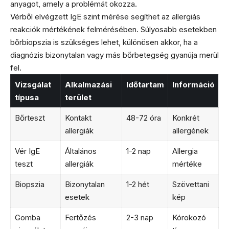
anyagot, amely a problémát okozza.
Vérből elvégzett IgE szint mérése segíthet az allergiás
reakciók mértékének felmérésében. Súlyosabb esetekben
bőrbiopszia is szükséges lehet, különösen akkor, ha a
diagnózis bizonytalan vagy más bőrbetegség gyanúja merül
fel.
Vizsgálat
Alkalmazási
Időtartam
Információ
típusa
terület
Bőrteszt
Kontakt
48-72 óra
Konkrét
allergiák
allergének
Vér IgE
Általános
1-2 nap
Allergia
teszt
allergiák
mértéke
Biopszia
Bizonytalan
1-2 hét
Szövettani
esetek
kép
Gomba
Fertőzés
2-3 nap
Kórokozó