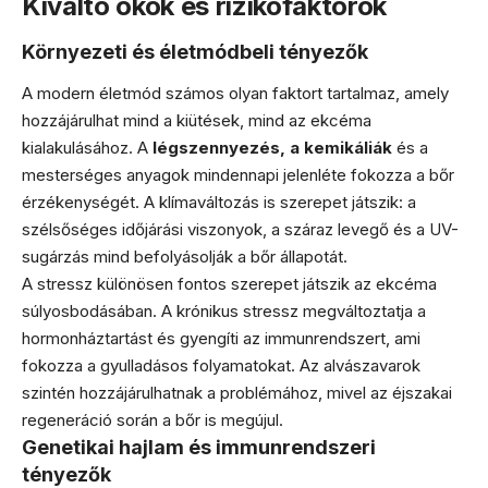
Kiváltó okok és rizikófaktorok
Környezeti és életmódbeli tényezők
A modern életmód számos olyan faktort tartalmaz, amely
hozzájárulhat mind a kiütések, mind az ekcéma
kialakulásához. A
légszennyezés, a kemikáliák
és a
mesterséges anyagok mindennapi jelenléte fokozza a bőr
érzékenységét. A klímaváltozás is szerepet játszik: a
szélsőséges időjárási viszonyok, a száraz levegő és a UV-
sugárzás mind befolyásolják a bőr állapotát.
A stressz különösen fontos szerepet játszik az ekcéma
súlyosbodásában. A krónikus stressz megváltoztatja a
hormonháztartást és gyengíti az immunrendszert, ami
fokozza a gyulladásos folyamatokat. Az alvászavarok
szintén hozzájárulhatnak a problémához, mivel az éjszakai
regeneráció során a bőr is megújul.
Genetikai hajlam és immunrendszeri
tényezők