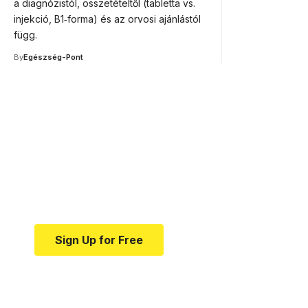
a diagnózistól, összetételtől (tabletta vs.
injekció, B1‑forma) és az orvosi ajánlástól
függ.
By
Egészség-Pont
Your one-stop resource f
news and education.
Your one-stop resource for medical news and e
Sign Up for Free