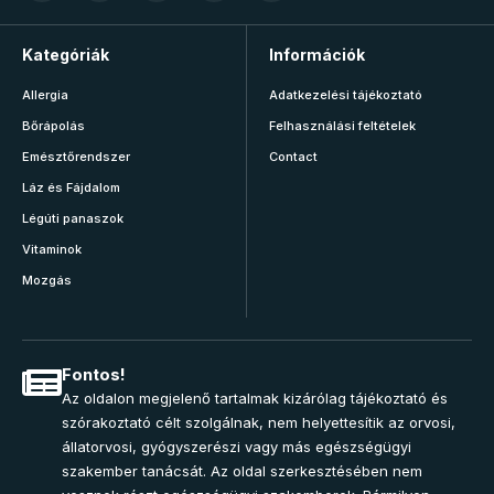
Kategóriák
Információk
Allergia
Adatkezelési tájékoztató
Bőrápolás
Felhasználási feltételek
Emésztőrendszer
Contact
Láz és Fájdalom
Légúti panaszok
Vitaminok
Mozgás
Fontos!
Az oldalon megjelenő tartalmak kizárólag tájékoztató és
szórakoztató célt szolgálnak, nem helyettesítik az orvosi,
állatorvosi, gyógyszerészi vagy más egészségügyi
szakember tanácsát. Az oldal szerkesztésében nem