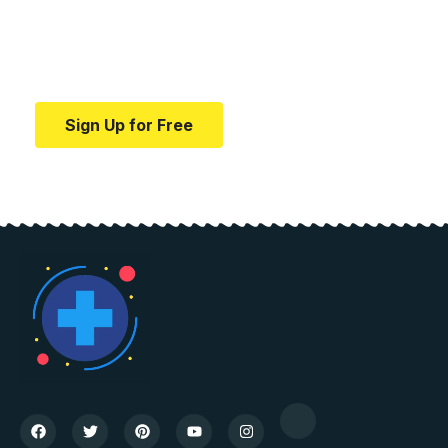
education.
Your one-stop resource for medical news and
education.
Sign Up for Free