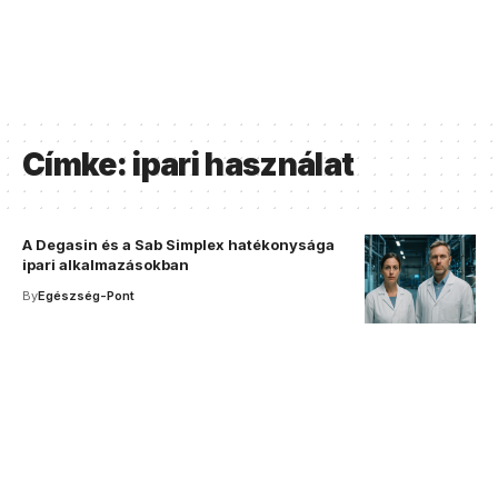
Címke:
ipari használat
A Degasin és a Sab Simplex hatékonysága
ipari alkalmazásokban
By
Egészség-Pont
Your one-stop resource for
medical news and