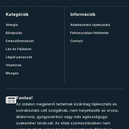
Kategóriák
Információk
Allergia
Adatkezelési tájékoztató
Bőrápolás
Felhasználási feltételek
Emésztőrendszer
Contact
Láz és Fájdalom
Légúti panaszok
Vitaminok
Mozgás
Fontos!
Az oldalon megjelenő tartalmak kizárólag tájékoztató és
szórakoztató célt szolgálnak, nem helyettesítik az orvosi,
állatorvosi, gyógyszerészi vagy más egészségügyi
szakember tanácsát. Az oldal szerkesztésében nem