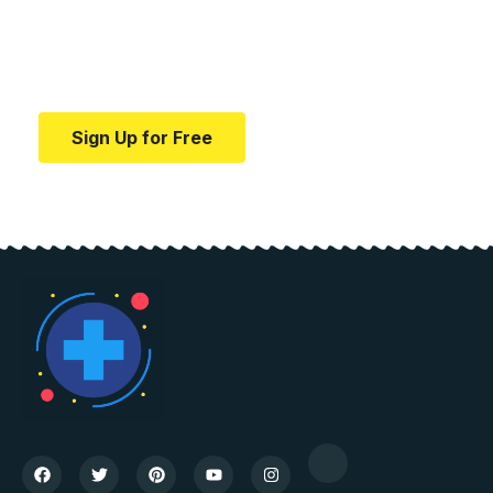
education.
Your one-stop resource for medical news and
education.
Sign Up for Free