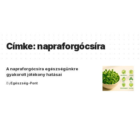
Címke:
napraforgócsíra
A napraforgócsíra egészségünkre
gyakorolt jótékony hatásai
By
Egészség-Pont
Your one-stop resource for
medical news and