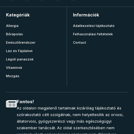
Kategóriák
Információk
Allergia
Adatkezelési tájékoztató
Bőrápolás
Felhasználási feltételek
Emésztőrendszer
Contact
Láz és Fájdalom
Légúti panaszok
Vitaminok
Mozgás
Fontos!
Az oldalon megjelenő tartalmak kizárólag tájékoztató és
szórakoztató célt szolgálnak, nem helyettesítik az orvosi,
állatorvosi, gyógyszerészi vagy más egészségügyi
szakember tanácsát. Az oldal szerkesztésében nem