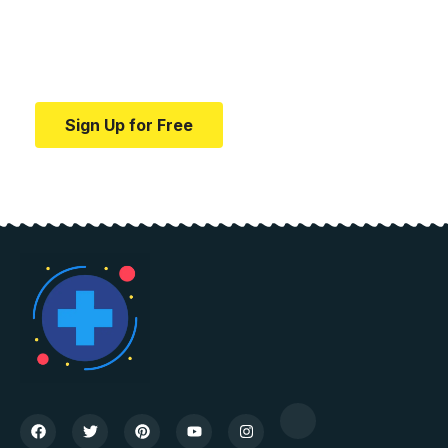
education.
Your one-stop resource for medical news and
education.
Sign Up for Free