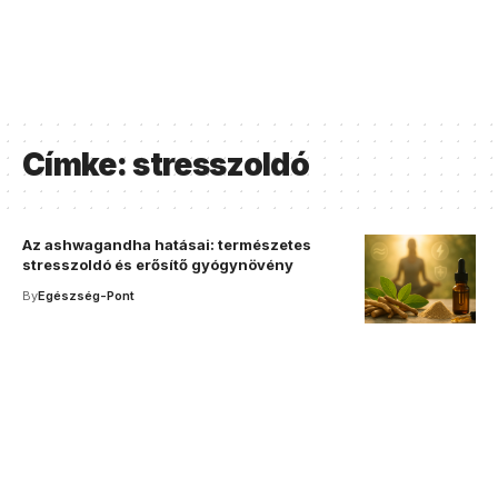
Címke:
stresszoldó
Az ashwagandha hatásai: természetes
stresszoldó és erősítő gyógynövény
By
Egészség-Pont
Your one-stop resource for
medical news and