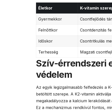
Életkor
K-vitamin szere
Gyermekkor
Csontfejlődés t
Felnőttkor
Csontdenzitás fe
Időskor
Csontritkulás m
Terhesség
Magzati csontfej
Szív-érrendszeri 
védelem
Az egyik legizgalmasabb felfedezés a 
betöltött szerepe. A K2-vitamin aktiválj
megakadályozza a kalcium lerakódását a
Ez a mechanizmus rendkívül fontos, miv