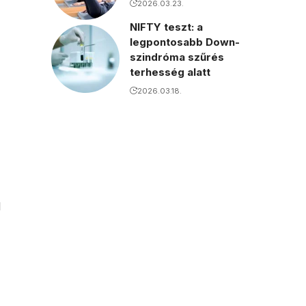
2026.03.23.
NIFTY teszt: a
legpontosabb Down-
szindróma szűrés
terhesség alatt
2026.03.18.
l