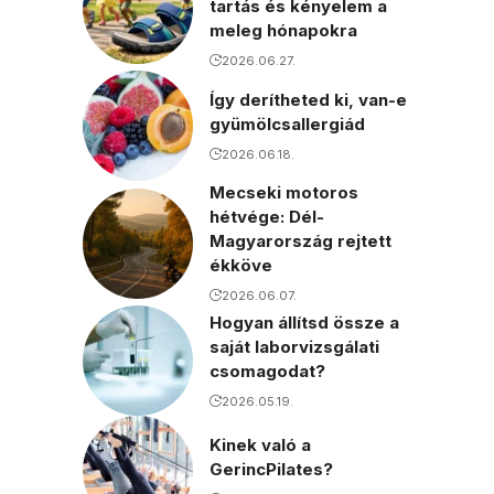
tartás és kényelem a
meleg hónapokra
2026.06.27.
Így derítheted ki, van-e
gyümölcsallergiád
2026.06.18.
Mecseki motoros
hétvége: Dél-
Magyarország rejtett
ékköve
2026.06.07.
Hogyan állítsd össze a
saját laborvizsgálati
csomagodat?
2026.05.19.
Kinek való a
GerincPilates?