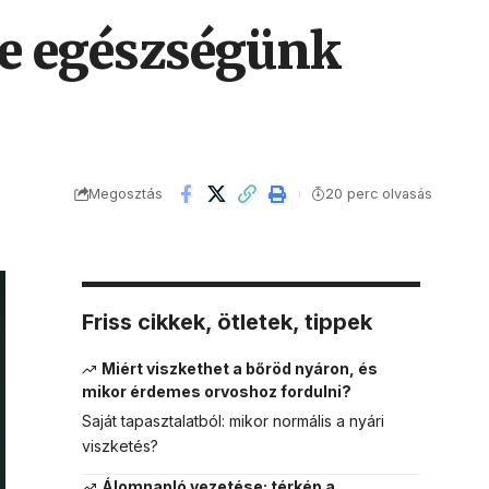
pe egészségünk
Megosztás
20 perc olvasás
Friss cikkek, ötletek, tippek
Miért viszkethet a bőröd nyáron, és
mikor érdemes orvoshoz fordulni?
Saját tapasztalatból: mikor normális a nyári
viszketés?
Álomnapló vezetése: térkép a