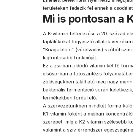
területeken fedezik fel ennek a csodálat
Mi is pontosan a 
A K-vitamin felfedezése a 20. század el
táplálékokat fogyasztó állatok vérzéke
"Koagulation" (véralvadás) szóból szár
legfontosabb funkcióját.
Ez a zsírban oldódó vitamin két fő for
elsősorban a fotoszintézis folyamatába
zöldségekben található meg nagy menn
bakteriális fermentáció során keletkezik
termékekben fordul elő.
A szervezetünkben mindkét forma különl
K1-vitamin főként a májban koncentráló
szerepet, míg a K2-vitamin szélesebb kö
valamint a szív-érrendszer egészségéne