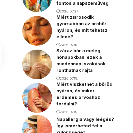
fontos a napszemüveg
2026.07.27.
Miért zsírosodik
gyorsabban az arcbőr
nyáron, és mit tehetsz
ellene?
2026.07.15.
Száraz bőr a meleg
hónapokban: ezek a
mindennapi szokások
ronthatnak rajta
2026.07.15.
Miért viszkethet a bőröd
nyáron, és mikor
érdemes orvoshoz
fordulni?
2026.07.15.
Napallergia vagy leégés?
Így ismerheted fel a
különbséget