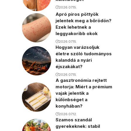
2026.07.15.
Apró piros pöttyök
jelentek meg a bőrödön?
Ezek lehetnek a
leggyakoribb okok
2026.07.15.
Hogyan varázsoljuk
életre szóló tudományos
kalanddá a nyári
éjszakákat?
2026.07.15.
A gasztronómia rejtett
motorja: Miért a prémium
vajak jelentik a
különbséget a
konyhában?
2026.07.12.
Szamos szandál
gyerekeknek: stabil