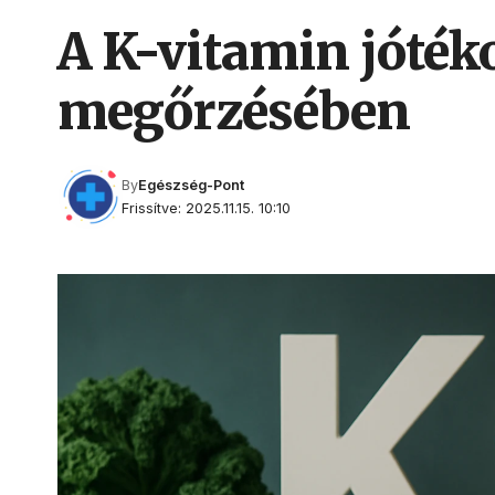
A K-vitamin jóték
megőrzésében
By
Egészség-Pont
Frissítve: 2025.11.15. 10:10