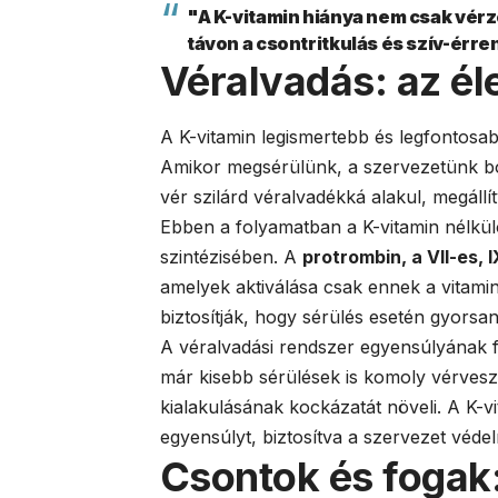
"A K-vitamin hiánya nem csak vé
távon a csontritkulás és szív-érre
Véralvadás: az é
A K-vitamin legismertebb és legfontosab
Amikor megsérülünk, a szervezetünk bon
vér szilárd véralvadékká alakul, megállí
Ebben a folyamatban a K-vitamin nélkül
szintézisében. A
protrombin, a VII-es, 
amelyek aktiválása csak ennek a vitamin
biztosítják, hogy sérülés esetén gyorsa
A véralvadási rendszer egyensúlyának f
már kisebb sérülések is komoly vérvesz
kialakulásának kockázatát növeli. A K-vi
egyensúlyt, biztosítva a szervezet véde
Csontok és fogak: