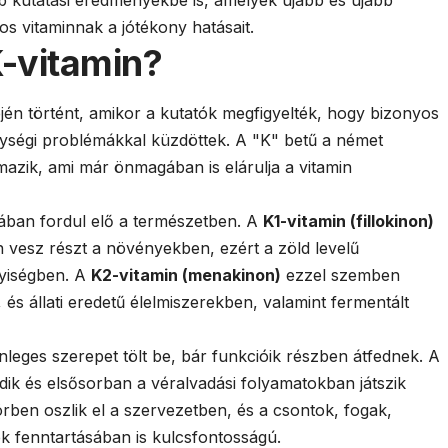
os vitaminnak a jótékony hatásait.
K-vitamin?
ején történt, amikor a kutatók megfigyelték, hogy bizonyos
nységi problémákkal küzdöttek. A "K" betű a német
mazik, ami már önmagában is elárulja a vitamin
mában fordul elő a természetben. A
K1-vitamin (fillokinon)
n vesz részt a növényekben, ezért a zöld levelű
yiségben. A
K2-vitamin (menakinon)
ezzel szemben
, és állati eredetű élelmiszerekben, valamint fermentált
eges szerepet tölt be, bár funkcióik részben átfednek. A
dik és elsősorban a véralvadási folyamatokban játszik
rben oszlik el a szervezetben, és a csontok, fogak,
k fenntartásában is kulcsfontosságú.