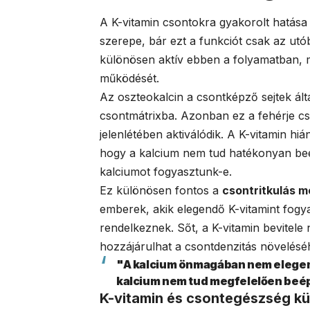
A K-vitamin csontokra gyakorolt hatása
szerepe, bár ezt a funkciót csak az utó
különösen aktív ebben a folyamatban, m
működését.
Az oszteokalcin a csontképző sejtek álta
csontmátrixba. Azonban ez a fehérje cs
jelenlétében aktiválódik. A K-vitamin hiá
hogy a kalcium nem tud hatékonyan beép
kalciumot fogyasztunk-e.
Ez különösen fontos a
csontritkulás 
emberek, akik elegendő K-vitamint fogya
rendelkeznek. Sőt, a K-vitamin bevitel
hozzájárulhat a csontdenzitás növeléséh
"A kalcium önmagában nem elegend
kalcium nem tud megfelelően beép
K-vitamin és csontegészség k