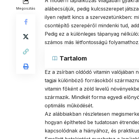
A modern táplálkozás világában gyakran
alábecsüljük, pedig kulcsszerepet ját
Megosztás
ilyen rejtett kincs a szervezetünkben: 
csontépítő szerepéről mindenki tud, ad
Pedig ez a különleges tápanyag nélkülö
számos más létfontosságú folyamathoz
Tartalom
Ez a zsírban oldódó vitamin valójában 
tagjai különböző forrásokból származna
vitamin főként a zöld levelű növényekben
származik. Mindkét forma egyedi előnyö
optimális működését.
Az alábbiakban részletesen megismerkedh
hogyan építheted be tudatosan étrende
kapcsolódnak a hiányához, és praktikus 
Emellett betekintést nyerhetsz a legúja