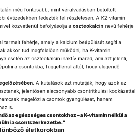
 talán még fontosabb, mint véralvadásban betöltött
bbi évtizedekben fedezték fel részletesen. A K2-vitamin
ivel közvetlenül befolyásolja a
oszteokalcin
nevű fehérje
l termelt fehérje, amely a kalcium beépülését segíti a
ak akkor tud megfelelően működni, ha K-vitamin
nya esetén az oszteokalcin inaktív marad, ami azt jelenti,
ülni a csontokba, függetlenül attól, hogy elegendő
megelőzésében
. A kutatások azt mutatják, hogy azok az
sztanak, jelentősen alacsonyabb csontritkulási kockázatta
e nemcsak megelőzi a csontok gyengülését, hanem
ez is.
ő az egészséges csontokhoz – a K-vitamin nélkül a
ülni a csontszerkezetbe."
ülönböző életkorokban