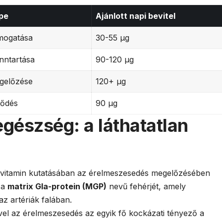
pe
Ajánlott napi bevitel
ámogatása
30-55 μg
nntartása
90-120 μg
egelőzése
120+ μg
lődés
90 μg
egészség: a láthatatlan
K-vitamin kutatásában az érelmeszesedés megelőzésében
a a
matrix Gla-protein (MGP)
nevű fehérjét, amely
z artériák falában.
el az érelmeszesedés az egyik fő kockázati tényező a