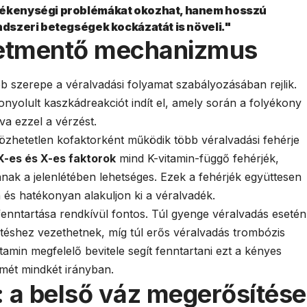
rzékenységi problémákat okozhat, hanem hosszú
ndszeri betegségek kockázatát is növeli."
letmentő mechanizmus
b szerepe a véralvadási folyamat szabályozásában rejlik.
yolult kaszkádreakciót indít el, amely során a folyékony
tva ezzel a vérzést.
özhetetlen kofaktorként működik több véralvadási fehérje
IX-es és X-es faktorok
mind K-vitamin-függő fehérjék,
nak a jelenlétében lehetséges. Ezek a fehérjék együttesen
n és hatékonyan alakuljon ki a véralvadék.
enntartása rendkívül fontos. Túl gyenge véralvadás esetén
téshez vezethetnek, míg túl erős véralvadás trombózis
tamin megfelelő bevitele segít fenntartani ezt a kényes
lmét mindkét irányban.
 a belső váz megerősítése