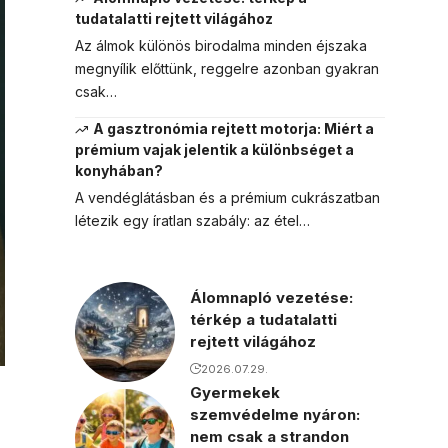
tudatalatti rejtett világához
Az álmok különös birodalma minden éjszaka
megnyílik előttünk, reggelre azonban gyakran
csak…
A gasztronómia rejtett motorja: Miért a
prémium vajak jelentik a különbséget a
konyhában?
A vendéglátásban és a prémium cukrászatban
létezik egy íratlan szabály: az étel…
Álomnapló vezetése:
térkép a tudatalatti
rejtett világához
2026.07.29.
Gyermekek
szemvédelme nyáron:
nem csak a strandon