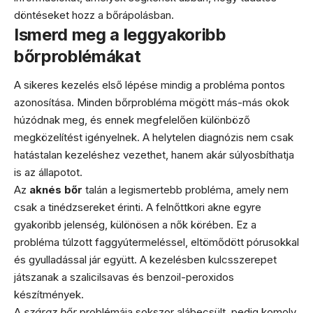
döntéseket hozz a bőrápolásban.
Ismerd meg a leggyakoribb
bőrproblémákat
A sikeres kezelés első lépése mindig a probléma pontos
azonosítása. Minden bőrprobléma mögött más-más okok
húzódnak meg, és ennek megfelelően különböző
megközelítést igényelnek. A helytelen diagnózis nem csak
hatástalan kezeléshez vezethet, hanem akár súlyosbíthatja
is az állapotot.
Az
aknés bőr
talán a legismertebb probléma, amely nem
csak a tinédzsereket érinti. A felnőttkori akne egyre
gyakoribb jelenség, különösen a nők körében. Ez a
probléma túlzott faggyútermeléssel, eltömődött pórusokkal
és gyulladással jár együtt. A kezelésben kulcsszerepet
játszanak a szalicilsavas és benzoil-peroxidos
készítmények.
A
száraz bőr
problémája sokszor alábecsült, pedig komoly