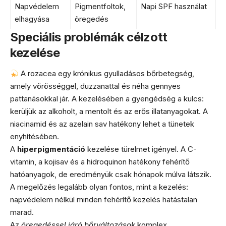
Napvédelem
Pigmentfoltok,
Napi SPF használat
elhagyása
öregedés
Speciális problémák célzott
kezelése
A rozacea egy krónikus gyulladásos bőrbetegség,
amely vörösséggel, duzzanattal és néha gennyes
pattanásokkal jár. A kezelésében a gyengédség a kulcs:
kerüljük az alkoholt, a mentolt és az erős illatanyagokat. A
niacinamid és az azelain sav hatékony lehet a tünetek
enyhítésében.
A
hiperpigmentáció
kezelése türelmet igényel. A C-
vitamin, a kojisav és a hidroquinon hatékony fehérítő
hatóanyagok, de eredményük csak hónapok múlva látszik.
A megelőzés legalább olyan fontos, mint a kezelés:
napvédelem nélkül minden fehérítő kezelés hatástalan
marad.
Az
öregedéssel járó bőrváltozások
komplex