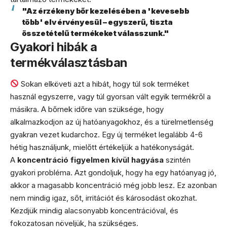
"Az érzékeny bőr kezelésében a 'kevesebb
több' elv érvényesül – egyszerű, tiszta
összetételű termékeket válasszunk."
Gyakori hibák a
termékválasztásban
Sokan elköveti azt a hibát, hogy túl sok terméket
használ egyszerre, vagy túl gyorsan vált egyik termékről a
másikra. A bőrnek időre van szüksége, hogy
alkalmazkodjon az új hatóanyagokhoz, és a türelmetlenség
gyakran vezet kudarchoz. Egy új terméket legalább 4-6
hétig használjunk, mielőtt értékeljük a hatékonyságát.
A
koncentráció figyelmen kívül hagyása
szintén
gyakori probléma. Azt gondoljuk, hogy ha egy hatóanyag jó,
akkor a magasabb koncentráció még jobb lesz. Ez azonban
nem mindig igaz, sőt, irritációt és károsodást okozhat.
Kezdjük mindig alacsonyabb koncentrációval, és
fokozatosan növeljük, ha szükséges.