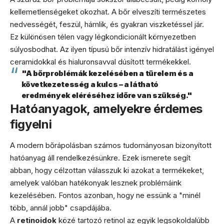
kellemetlenségeket okozhat. A bőr elveszíti természetes
nedvességét, feszül, hámlik, és gyakran viszketéssel jár.
Ez különösen télen vagy légkondicionált környezetben
súlyosbodhat. Az ilyen típusú bőr intenzív hidratálást igényel
ceramidokkal és hialuronsavval dúsított termékekkel.
"A bőrproblémák kezelésében a türelem és a
következetesség a kulcs – a látható
eredmények eléréséhez időre van szükség."
Hatóanyagok, amelyekre érdemes
figyelni
A modern bőrápolásban számos tudományosan bizonyított
hatóanyag áll rendelkezésünkre. Ezek ismerete segít
abban, hogy célzottan válasszuk ki azokat a termékeket,
amelyek valóban hatékonyak lesznek problémáink
kezelésében. Fontos azonban, hogy ne essünk a "minél
több, annál jobb" csapdájába.
A
retinoidok
közé tartozó retinol az egyik legsokoldalúbb