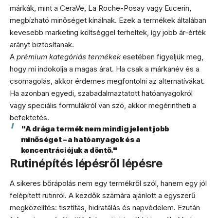
márkák, mint a CeraVe, La Roche-Posay vagy Eucerin,
megbízható minőséget kínálnak. Ezek a termékek általában
kevesebb marketing költséggel terheltek, így jobb ár-érték
arányt biztosítanak.
A
prémium kategóriás termékek
esetében figyeljük meg,
hogy mi indokolja a magas árat. Ha csak a márkanév és a
csomagolás, akkor érdemes megfontolni az alternatívákat.
Ha azonban egyedi, szabadalmaztatott hatóanyagokról
vagy speciális formulákról van szó, akkor megérintheti a
befektetés.
"A drága termék nem mindig jelent jobb
minőséget – a hatóanyagok és a
koncentrációjuk a döntő."
Rutinépítés lépésről lépésre
A sikeres bőrápolás nem egy termékről szól, hanem egy jól
felépített rutinról. A kezdők számára ajánlott a egyszerű
megközelítés: tisztítás, hidratálás és napvédelem. Ezután