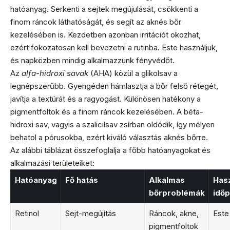
hatóanyag. Serkenti a sejtek megújulását, csökkenti a
finom ráncok láthatóságát, és segít az aknés bőr
kezelésében is. Kezdetben azonban irritációt okozhat,
ezért fokozatosan kell bevezetni a rutinba. Este használjuk,
és napközben mindig alkalmazzunk fényvédőt.
Az
alfa-hidroxi savak
(AHA) közül a glikolsav a
legnépszerűbb. Gyengéden hámlasztja a bőr felső rétegét,
javítja a textúrát és a ragyogást. Különösen hatékony a
pigmentfoltok és a finom ráncok kezelésében. A béta-
hidroxi sav, vagyis a szalicilsav zsírban oldódik, így mélyen
behatol a pórusokba, ezért kiváló választás aknés bőrre.
Az alábbi táblázat összefoglalja a főbb hatóanyagokat és
alkalmazási területeiket:
Hatóanyag
Fő hatás
Alkalmas
Hasz
bőrproblémák
időp
Retinol
Sejt-megújítás
Ráncok, akne,
Este
pigmentfoltok