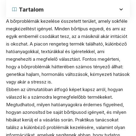
Tartalom
A bőrproblémák kezelése összetett terület, amely sokféle
megközelítést igényel. Minden bőrtípus egyedi, és ami az
egyik embernél csodákat tesz, az a másiknál akár irritációt
is okozhat. A piacon rengeteg termék található, különböző
hatóanyagokkal, textúrákkal és ígéretekkel, ami
megnehezíti a megfelelő választást. Fontos megérteni,
hogy a bőrproblémák hátterében számos tényező állhat:
genetikai hajlam, hormonális változások, környezeti hatások
vagy akár a stressz is.
Ebben az útmutatóban átfogó képet kapsz arról, hogyan
válaszd ki a számodra legmegfelelőbb termékeket.
Megtudhatod, milyen hatóanyagokra érdemes figyelned,
hogyan azonosítsd be saját bőrtípusod igényeit, és milyen
hibákat kerülj el a vásárlás során. Praktikus tanácsokat
találsz a különböző problémák kezelésére, valamint olyan
információkat, amelyek segítenek abban, hogy tudatos