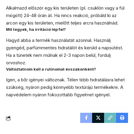
Alkalmazd először egy kis területen (pl. csuklón vagy a fül
mögött) 24-48 órán át. Ha nincs reakció, próbáld ki az
arcon egy kis területen, mielőtt teljes arcra használnád.
Mit tegyek, ha irritáció lép fel?
Hagyd abba a termék használatát azonnal. Használj
gyengéd, parfümmentes hidratálót és kerüld a napsütést.
Ha a tünetek nem múlnak el 2-3 napon belül, fordulj
orvoshoz.
Változtatnom kell a rutinomat évszakonként?
Igen, a bőr igényei változnak. Télen több hidratálásra lehet
szükség, nyáron pedig könnyebb textúrájú termékekre. A
napvédelem nyáron fokozottabb figyelmet igényel.