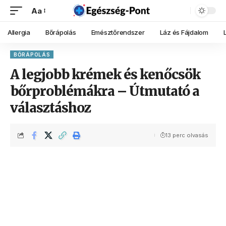
Aa
Allergia
Bőrápolás
Emésztőrendszer
Láz és Fájdalom
BŐRÁPOLÁS
A legjobb krémek és kenőcsök
bőrproblémákra – Útmutató a
választáshoz
13 perc olvasás