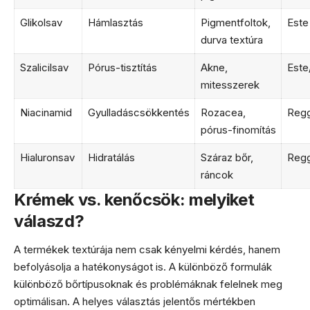
Glikolsav
Hámlasztás
Pigmentfoltok,
Este
durva textúra
Szalicilsav
Pórus-tisztítás
Akne,
Este
mitesszerek
Niacinamid
Gyulladáscsökkentés
Rozacea,
Regg
pórus-finomítás
Hialuronsav
Hidratálás
Száraz bőr,
Regg
ráncok
Krémek vs. kenőcsök: melyiket
válaszd?
A termékek textúrája nem csak kényelmi kérdés, hanem
befolyásolja a hatékonyságot is. A különböző formulák
különböző bőrtípusoknak és problémáknak felelnek meg
optimálisan. A helyes választás jelentős mértékben