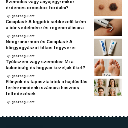
Szemölcs vagy anyajegy: mikor
érdemes orvoshoz fordulni?
By
Egészség-Pont
Cicaplast: A legjobb sebkezelő krém
a bőr védelmére és regenerálására
By
Egészség-Pont
Neogranormon és Cicaplast: A
bőrgyógyászat titkos fegyverei
By
Egészség-Pont
Tyúkszem vagy szemölcs: Mi a
különbség és hogyan kezeljük őket?
By
Egészség-Pont
Előnyök és tapasztalatok a hajdúsítás
terén: mindenki számára hasznos
felfedezések
By
Egészség-Pont