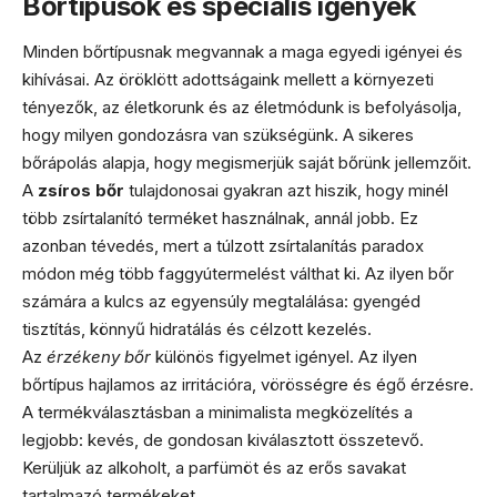
Bőrtípusok és speciális igények
Minden bőrtípusnak megvannak a maga egyedi igényei és
kihívásai. Az öröklött adottságaink mellett a környezeti
tényezők, az életkorunk és az életmódunk is befolyásolja,
hogy milyen gondozásra van szükségünk. A sikeres
bőrápolás alapja, hogy megismerjük saját bőrünk jellemzőit.
A
zsíros bőr
tulajdonosai gyakran azt hiszik, hogy minél
több zsírtalanító terméket használnak, annál jobb. Ez
azonban tévedés, mert a túlzott zsírtalanítás paradox
módon még több faggyútermelést válthat ki. Az ilyen bőr
számára a kulcs az egyensúly megtalálása: gyengéd
tisztítás, könnyű hidratálás és célzott kezelés.
Az
érzékeny bőr
különös figyelmet igényel. Az ilyen
bőrtípus hajlamos az irritációra, vörösségre és égő érzésre.
A termékválasztásban a minimalista megközelítés a
legjobb: kevés, de gondosan kiválasztott összetevő.
Kerüljük az alkoholt, a parfümöt és az erős savakat
tartalmazó termékeket.