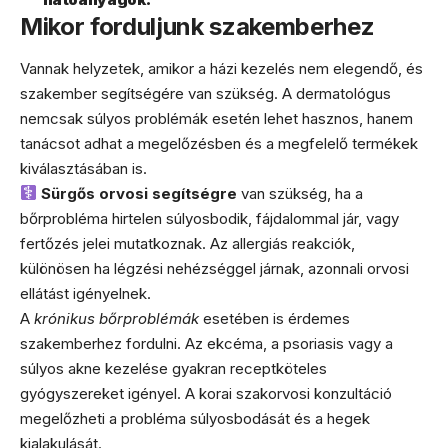
Mikor forduljunk szakemberhez
Vannak helyzetek, amikor a házi kezelés nem elegendő, és
szakember segítségére van szükség. A dermatológus
nemcsak súlyos problémák esetén lehet hasznos, hanem
tanácsot adhat a megelőzésben és a megfelelő termékek
kiválasztásában is.
Sürgős orvosi segítségre
van szükség, ha a
bőrprobléma hirtelen súlyosbodik, fájdalommal jár, vagy
fertőzés jelei mutatkoznak. Az allergiás reakciók,
különösen ha légzési nehézséggel járnak, azonnali orvosi
ellátást igényelnek.
A
krónikus bőrproblémák
esetében is érdemes
szakemberhez fordulni. Az ekcéma, a psoriasis vagy a
súlyos akne kezelése gyakran receptköteles
gyógyszereket igényel. A korai szakorvosi konzultáció
megelőzheti a probléma súlyosbodását és a hegek
kialakulását.