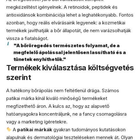
megközelítést igényelnek. A retinoidok, peptidek és
antioxidánsok kombinációja lehet a leghatékonyabb. Fontos
azonban, hogy reális elvárásaink legyenek: a kozmetikai
termékek javíthatják a bőr állapotát, de nem varázsolhatják
vissza a fiatalságot.
"A bőröregedés természetes folyamat, de a
megfelelő ápolással jelentősen lassítható és a
tünetek enyhíthetők."
Termékek kiválasztása költségvetés
szerint
A hatékony bőrápolás nem feltétlenül drága. Számos
patikai márka kínál kiváló minőségű termékeket
megfizethető áron. A kulcs az, hogy az alapvető
hatóanyagokra koncentráljunk, ne a fancy csomagolásra
vagy a marketing ígéretekre.
A
patikai márkák
gyakran tudományos kutatásokon
alapulnak és dermatológiai teszteléseken mennek át. Olyan