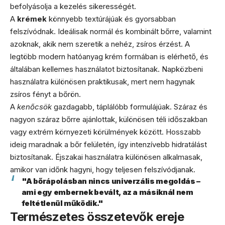
befolyásolja a kezelés sikerességét.
A
krémek
könnyebb textúrájúak és gyorsabban
felszívódnak. Ideálisak normál és kombinált bőrre, valamint
azoknak, akik nem szeretik a nehéz, zsíros érzést. A
legtöbb modern hatóanyag krém formában is elérhető, és
általában kellemes használatot biztosítanak. Napközbeni
használatra különösen praktikusak, mert nem hagynak
zsíros fényt a bőrön.
A
kenőcsök
gazdagabb, táplálóbb formulájúak. Száraz és
nagyon száraz bőrre ajánlottak, különösen téli időszakban
vagy extrém környezeti körülmények között. Hosszabb
ideig maradnak a bőr felületén, így intenzívebb hidratálást
biztosítanak. Éjszakai használatra különösen alkalmasak,
amikor van időnk hagyni, hogy teljesen felszívódjanak.
"A bőrápolásban nincs univerzális megoldás –
ami egy embernek bevált, az a másiknál nem
feltétlenül működik."
Természetes összetevők ereje