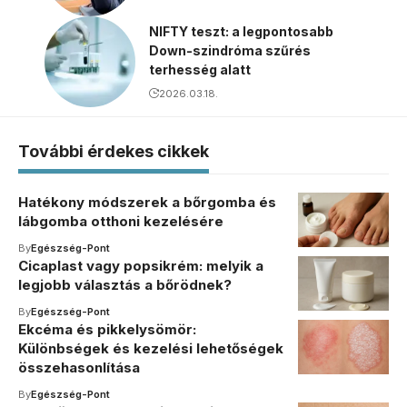
NIFTY teszt: a legpontosabb
Down-szindróma szűrés
terhesség alatt
2026.03.18.
További érdekes cikkek
Hatékony módszerek a bőrgomba és
lábgomba otthoni kezelésére
By
Egészség-Pont
Cicaplast vagy popsikrém: melyik a
legjobb választás a bőrödnek?
By
Egészség-Pont
Ekcéma és pikkelysömör:
Különbségek és kezelési lehetőségek
összehasonlítása
By
Egészség-Pont