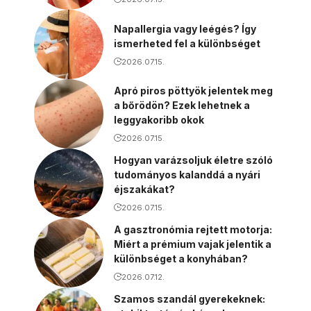
Napallergia vagy leégés? Így
ismerheted fel a különbséget
2026.07.15.
Apró piros pöttyök jelentek meg
a bőrödön? Ezek lehetnek a
leggyakoribb okok
2026.07.15.
Hogyan varázsoljuk életre szóló
tudományos kalanddá a nyári
éjszakákat?
2026.07.15.
A gasztronómia rejtett motorja:
Miért a prémium vajak jelentik a
különbséget a konyhában?
2026.07.12.
Szamos szandál gyerekeknek: