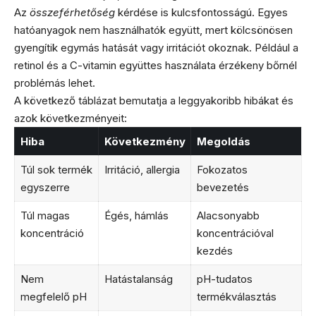
Az
összeférhetőség
kérdése is kulcsfontosságú. Egyes
hatóanyagok nem használhatók együtt, mert kölcsönösen
gyengítik egymás hatását vagy irritációt okoznak. Például a
retinol és a C-vitamin együttes használata érzékeny bőrnél
problémás lehet.
A következő táblázat bemutatja a leggyakoribb hibákat és
azok következményeit:
Hiba
Következmény
Megoldás
Túl sok termék
Irritáció, allergia
Fokozatos
egyszerre
bevezetés
Túl magas
Égés, hámlás
Alacsonyabb
koncentráció
koncentrációval
kezdés
Nem
Hatástalanság
pH-tudatos
megfelelő pH
termékválasztás