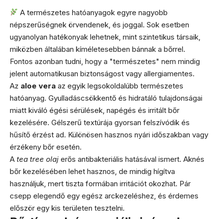
A természetes hatóanyagok egyre nagyobb
népszerűségnek örvendenek, és joggal. Sok esetben
ugyanolyan hatékonyak lehetnek, mint szintetikus társaik,
miközben általában kíméletesebben bánnak a bőrrel.
Fontos azonban tudni, hogy a "természetes" nem mindig
jelent automatikusan biztonságost vagy allergiamentes.
Az
aloe vera
az egyik legsokoldalúbb természetes
hatóanyag. Gyulladáscsökkentő és hidratáló tulajdonságai
miatt kiváló égési sérülések, napégés és irritált bőr
kezelésére. Gélszerű textúrája gyorsan felszívódik és
hűsítő érzést ad. Különösen hasznos nyári időszakban vagy
érzékeny bőr esetén.
A
tea tree olaj
erős antibakteriális hatásával ismert. Aknés
bőr kezelésében lehet hasznos, de mindig hígítva
használjuk, mert tiszta formában irritációt okozhat. Pár
csepp elegendő egy egész arckezeléshez, és érdemes
először egy kis területen tesztelni.