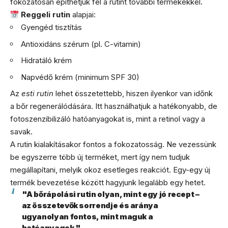
fokozatosan építhetjük fel a rutint további termékekkel.
Reggeli rutin
alapjai:
Gyengéd tisztítás
Antioxidáns szérum (pl. C-vitamin)
Hidratáló krém
Napvédő krém (minimum SPF 30)
Az
esti rutin
lehet összetettebb, hiszen ilyenkor van időnk
a bőr regenerálódására. Itt használhatjuk a hatékonyabb, de
fotoszenzibilizáló hatóanyagokat is, mint a retinol vagy a
savak.
A rutin kialakításakor fontos a fokozatosság. Ne vezessünk
be egyszerre több új terméket, mert így nem tudjuk
megállapítani, melyik okoz esetleges reakciót. Egy-egy új
termék bevezetése között hagyjunk legalább egy hetet.
"A bőrápolási rutin olyan, mint egy jó recept –
az összetevők sorrendje és aránya
ugyanolyan fontos, mint maguk a
hatóanyagok."