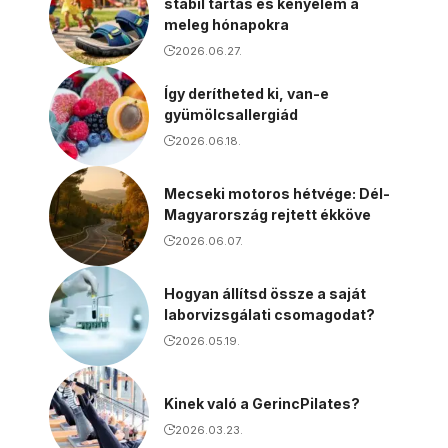
stabil tartás és kényelem a
meleg hónapokra
2026.06.27.
Így derítheted ki, van-e
gyümölcsallergiád
2026.06.18.
Mecseki motoros hétvége: Dél-
Magyarország rejtett ékköve
2026.06.07.
Hogyan állítsd össze a saját
laborvizsgálati csomagodat?
2026.05.19.
Kinek való a GerincPilates?
2026.03.23.