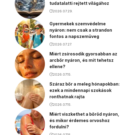
tudatalatti rejtett világához
2026.07.29.
Gyermekek szemvédelme
nyáron: nem csak a strandon
fontos a napszemüveg
2026.07.27.
Miért zsírosodik gyorsabban az
arcbőr nyáron, és mit tehetsz
ellene?
2026.07.15.
Száraz bőr a meleg hónapokban:
ezek a mindennapi szokások
ronthatnak rajta
2026.07.15.
Miért viszkethet a bőröd nyáron,
és mikor érdemes orvoshoz
fordulni?
2026.07.15.