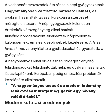
A vadspenót évszázadok óta része a népi gyógyászatnak.
Hagyományosan vértisztító hatásáról ismert
, és
gyakran használták tavaszi kúrákban a szervezet
méregtelenítésére. A népi gyógyászok különösen
értékelték vérszegénység elleni hatását.
Külsőleg borogatásként alkalmazták bőrproblémák,
különösen ekcéma és kisebb sebek kezelésére.
A friss
levelek nedve
enyhítette a gyulladásokat és gyorsította a
gyógyulást.
A hagyományos kínai orvoslásban "hideget" enyhítő
tulajdonságokat tulajdonítottak neki, és gyakran használták
lázcsillapítóként. Európában pedig emésztési problémák
kezelésére alkalmazták.
"A hagyományos tudás és a modern tudomány
találkozása mutatja meg igazán egy növény
valódi értékét."
Modern kutatási eredmények