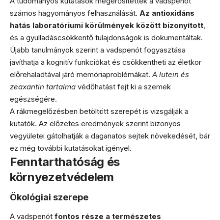
A tudományos kutatások megerősítették a vadspenót
számos hagyományos felhasználását.
Az antioxidáns
hatás laboratóriumi körülmények között bizonyított
,
és a gyulladáscsökkentő tulajdonságok is dokumentáltak.
Újabb tanulmányok szerint a vadspenót fogyasztása
javíthatja a kognitív funkciókat és csökkentheti az életkor
előrehaladtával járó memóriaproblémákat.
A lutein és
zeaxantin tartalma
védőhatást fejt ki a szemek
egészségére.
A rákmegelőzésben betöltött szerepét is vizsgálják a
kutatók. Az előzetes eredmények szerint bizonyos
vegyületei gátolhatják a daganatos sejtek növekedését, bár
ez még további kutatásokat igényel.
Fenntarthatóság és
környezetvédelem
Ökológiai szerepe
A vadspenót
fontos része a természetes