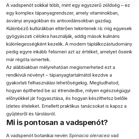
A vadspenót sokkal több, mint egy egyszerű zöldség – ez
egy komplex tápanyagrendszer, amely vitaminokban,
ásványi anyagokban és antioxidánsokban gazdag.
Különböző kultúrákban eltérően tekintenek rá: míg egyesek
gyógyászati célokra használják, addig mások kulináris
különlegességként kezelik. A modern táplálkozástudomány
pedig egyre inkább felismeri azt az értéket, amelyet őseink
már régóta ismertek.
Az alábbiakban mélyrehatóan megismerheted ezt a
rendkívüli növényt – tápanyagtartalmától kezdve a
gyakorlati felhasználási lehetőségekig. Megtudhatod,
hogyan építheted be az étrendedbe, milyen egészségügyi
előnyökkel jár fogyasztása, és hogyan készíthetsz belőle
ízletes ételeket. Emellett praktikus tanácsokat is kapsz a
gyűjtésről és tárolásról.
Mi is pontosan a vadspenót?
A vadspenót botanikai nevén
Spinacia oleracea
vad