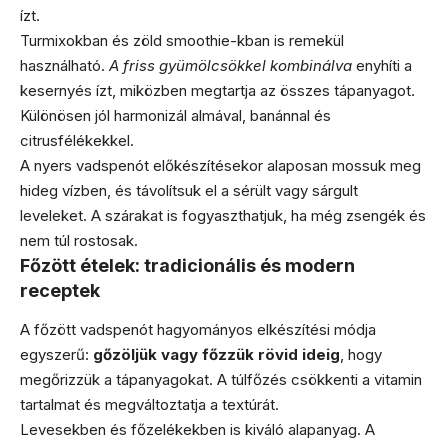
ízt.
Turmixokban és zöld smoothie-kban is remekül
használható.
A friss gyümölcsökkel kombinálva
enyhíti a
kesernyés ízt, miközben megtartja az összes tápanyagot.
Különösen jól harmonizál almával, banánnal és
citrusfélékekkel.
A nyers vadspenót előkészítésekor alaposan mossuk meg
hideg vízben, és távolítsuk el a sérült vagy sárgult
leveleket. A szárakat is fogyaszthatjuk, ha még zsengék és
nem túl rostosak.
Főzött ételek: tradicionális és modern
receptek
A főzött vadspenót hagyományos elkészítési módja
egyszerű:
gőzöljük vagy főzzük rövid ideig
, hogy
megőrizzük a tápanyagokat. A túlfőzés csökkenti a vitamin
tartalmat és megváltoztatja a textúrát.
Levesekben és főzelékekben is kiváló alapanyag. A