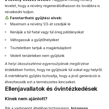
levelet, hogy a növény regenerálódhasson és továbbra is
növekedni tudjon.
Fenntartható gyűjtési elvek:
Maximum a növény 1/3-át szedjük le
Kerüljük a túl fiatal vagy túl öreg példányokat
Váltogassuk a gyűjtőhelyeket
Tiszteletben tartjuk a magántulajdont
Védett területeken nem gyűjtünk
A helyi ökoszisztéma egyensúlyának megőrzése
érdekében fontos, hogy ne gyűjtsünk túl sokat egy helyről.
A mértéktartó gyűjtés biztosítja, hogy a jövő generációi is
élvezhessék ezt a természetes kincseket.
Ellenjavallatok és óvintézkedések
Kinek nem ajánlott?
Bár a vadspenót általában biztonságos,
bizonyos