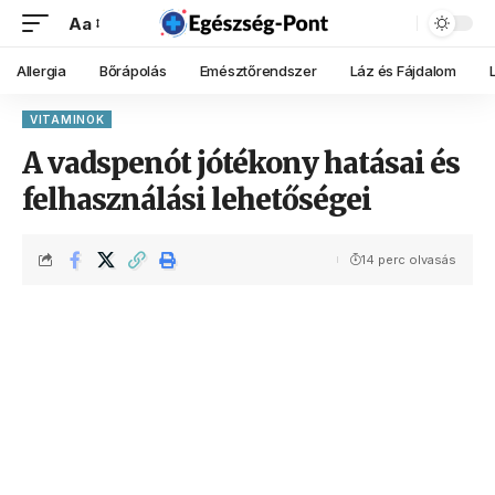
Aa
Allergia
Bőrápolás
Emésztőrendszer
Láz és Fájdalom
VITAMINOK
A vadspenót jótékony hatásai és
felhasználási lehetőségei
14 perc olvasás