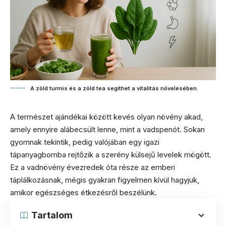
A zöld turmix és a zöld tea segíthet a vitalitás növelésében.
A természet ajándékai között kevés olyan növény akad,
amely ennyire alábecsült lenne, mint a vadspenót. Sokan
gyomnak tekintik, pedig valójában egy igazi
tápanyagbomba rejtőzik a szerény külsejű levelek mögött.
Ez a vadnövény évezredek óta része az emberi
táplálkozásnak, mégis gyakran figyelmen kívül hagyjuk,
amikor egészséges étkezésről beszélünk.
Tartalom