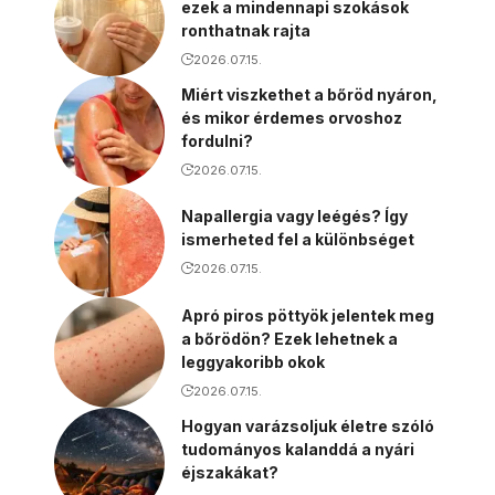
ezek a mindennapi szokások
ronthatnak rajta
2026.07.15.
Miért viszkethet a bőröd nyáron,
és mikor érdemes orvoshoz
fordulni?
2026.07.15.
Napallergia vagy leégés? Így
ismerheted fel a különbséget
2026.07.15.
Apró piros pöttyök jelentek meg
a bőrödön? Ezek lehetnek a
leggyakoribb okok
2026.07.15.
Hogyan varázsoljuk életre szóló
tudományos kalanddá a nyári
éjszakákat?