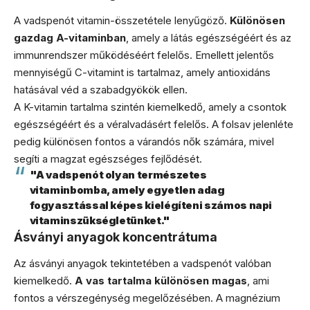
A vadspenót vitamin-összetétele lenyűgöző.
Különösen
gazdag A-vitaminban
, amely a látás egészségéért és az
immunrendszer működéséért felelős. Emellett jelentős
mennyiségű C-vitamint is tartalmaz, amely antioxidáns
hatásával véd a szabadgyökök ellen.
A K-vitamin tartalma szintén kiemelkedő, amely a csontok
egészségéért és a véralvadásért felelős. A folsav jelenléte
pedig különösen fontos a várandós nők számára, mivel
segíti a magzat egészséges fejlődését.
"A vadspenót olyan természetes
vitaminbomba, amely egyetlen adag
fogyasztással képes kielégíteni számos napi
vitaminszükségletünket."
Ásványi anyagok koncentrátuma
Az ásványi anyagok tekintetében a vadspenót valóban
kiemelkedő.
A vas tartalma különösen magas
, ami
fontos a vérszegénység megelőzésében. A magnézium