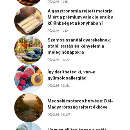
2026.07.15.
A gasztronómia rejtett motorja:
Miért a prémium vajak jelentik a
különbséget a konyhában?
2026.07.12.
Szamos szandál gyerekeknek:
stabil tartás és kényelem a
meleg hónapokra
2026.06.27.
Így derítheted ki, van-e
gyümölcsallergiád
2026.06.18.
Mecseki motoros hétvége: Dél-
Magyarország rejtett ékköve
2026.06.07.
Hogyan állítsd össze a saját