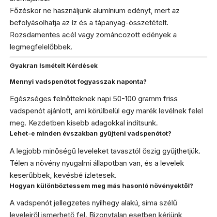
Főzéskor ne használjunk alumínium edényt, mert az
befolyásolhatja az íz és a tápanyag-összetételt.
Rozsdamentes acél vagy zománcozott edények a
legmegfelelőbbek.
Gyakran Ismételt Kérdések
Mennyi vadspenótot fogyasszak naponta?
Egészséges felnőtteknek napi 50-100 gramm friss
vadspenót ajánlott, ami körülbelül egy marék levélnek felel
meg. Kezdetben kisebb adagokkal indítsunk.
Lehet-e minden évszakban gyűjteni vadspenótot?
A legjobb minőségű leveleket tavasztól őszig gyűjthetjük.
Télen a növény nyugalmi állapotban van, és a levelek
keserűbbek, kevésbé ízletesek.
Hogyan különböztessem meg más hasonló növényektől?
A vadspenót jellegzetes nyílhegy alakú, sima szélű
leveleiről ismerhető fel. Bizonytalan esetben kérjünk