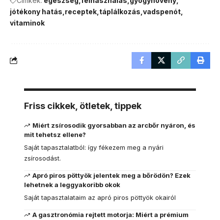
Címkék:
egészség
felhasználás
gyógynövény
jótékony hatás
receptek
táplálkozás
vadspenót
vitaminok
Friss cikkek, ötletek, tippek
Miért zsírosodik gyorsabban az arcbőr nyáron, és
mit tehetsz ellene?
Saját tapasztalatból: így fékezem meg a nyári
zsírosodást.
Apró piros pöttyök jelentek meg a bőrödön? Ezek
lehetnek a leggyakoribb okok
Saját tapasztalataim az apró piros pöttyök okairól
A gasztronómia rejtett motorja: Miért a prémium