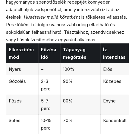
hagyományos spenótfőzelék receptjét könnyedén
adaptálhatjuk vadspenóttal, amely intenzívebb ízt ad az
ételnek.
Húsételek mellé köretként
is tökéletes választás.
Pesztóként feldolgozva hosszabb ideig eltartható és
sokoldalúan felhasználható. Tésztákhoz, szendvicsekhez
vagy húsok ízesítéséhez egyaránt alkalmas.
Elkészítési
Főzési
Tápanyag
Íz
mód
idő
megőrzés
intenzitás
Nyers
–
100%
Erős
Gőzölés
2-3
90%
Közepes
perc
Főzés
5-7
80%
Enyhe
perc
Sütés
10-15
70%
Koncentrált
perc