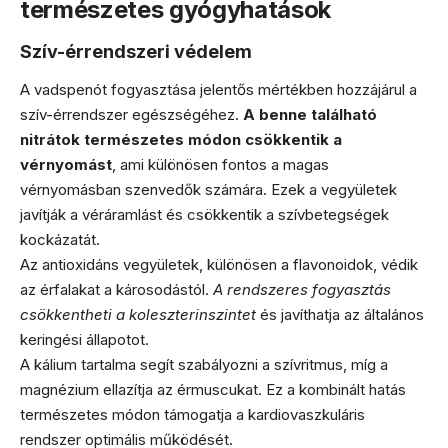
természetes gyógyhatások
Szív-érrendszeri védelem
A vadspenót fogyasztása jelentős mértékben hozzájárul a
szív-érrendszer egészségéhez.
A benne található
nitrátok természetes módon csökkentik a
vérnyomást
, ami különösen fontos a magas
vérnyomásban szenvedők számára. Ezek a vegyületek
javítják a véráramlást és csökkentik a szívbetegségek
kockázatát.
Az antioxidáns vegyületek, különösen a flavonoidok, védik
az érfalakat a károsodástól.
A rendszeres fogyasztás
csökkentheti a koleszterinszintet
és javíthatja az általános
keringési állapotot.
A kálium tartalma segít szabályozni a szívritmus, míg a
magnézium ellazítja az érmuscukat. Ez a kombinált hatás
természetes módon támogatja a kardiovaszkuláris
rendszer optimális működését.