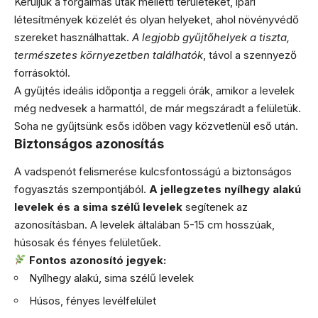
Kerüljük a forgalmas utak melletti területeket, ipari
létesítmények közelét és olyan helyeket, ahol növényvédő
szereket használhattak.
A legjobb gyűjtőhelyek a tiszta,
természetes környezetben találhatók
, távol a szennyező
forrásoktól.
A gyűjtés ideális időpontja a reggeli órák, amikor a levelek
még nedvesek a harmattól, de már megszáradt a felületük.
Soha ne gyűjtsünk esős időben vagy közvetlenül eső után.
Biztonságos azonosítás
A vadspenót felismerése kulcsfontosságú a biztonságos
fogyasztás szempontjából.
A jellegzetes nyílhegy alakú
levelek és a sima szélű levelek
segítenek az
azonosításban. A levelek általában 5-15 cm hosszúak,
húsosak és fényes felületűek.
Fontos azonosító jegyek:
Nyílhegy alakú, sima szélű levelek
Húsos, fényes levélfelület