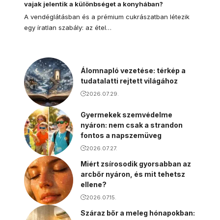
vajak jelentik a különbséget a konyhában?
A vendéglátásban és a prémium cukrászatban létezik
egy íratlan szabály: az étel…
Álomnapló vezetése: térkép a
tudatalatti rejtett világához
2026.07.29.
Gyermekek szemvédelme
nyáron: nem csak a strandon
fontos a napszemüveg
2026.07.27.
Miért zsírosodik gyorsabban az
arcbőr nyáron, és mit tehetsz
ellene?
2026.07.15.
Száraz bőr a meleg hónapokban: