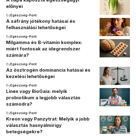
előnyei
By
Egészség-Pont
A sáfrány jótékony hatásai és
felhasználási lehetőségei
By
Egészség-Pont
Milgamma és B-vitamin komplex:
miért fontosak az idegrendszer
számára?
By
Egészség-Pont
Az ösztrogén dominancia hatásai és
kezelési lehetőségei
By
Egészség-Pont
Linex vagy BioGaia: melyik
probiotikum a legjobb választás
számodra?
By
Egészség-Pont
Kreon vagy Panzytrat: Melyik a jobb
választás hasnyálmirigy
betegségekre?