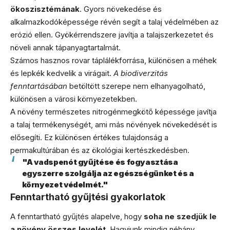
ökoszisztémának
. Gyors növekedése és
alkalmazkodóképessége révén segít a talaj védelmében az
erózió ellen. Gyökérrendszere javítja a talajszerkezetet és
növeli annak tápanyagtartalmát.
Számos hasznos rovar táplálékforrása, különösen a méhek
és lepkék kedvelik a virágait.
A biodiverzitás
fenntartásában
betöltött szerepe nem elhanyagolható,
különösen a városi környezetekben.
A növény természetes nitrogénmegkötő képessége javítja
a talaj termékenységét, ami más növények növekedését is
elősegíti. Ez különösen értékes tulajdonság a
permakultúrában és az ökológiai kertészkedésben.
"A vadspenót gyűjtése és fogyasztása
egyszerre szolgálja az egészségünket és a
környezet védelmét."
Fenntartható gyűjtési gyakorlatok
A fenntartható gyűjtés alapelve, hogy
soha ne szedjük le
a növény összes levelét
. Hagyjunk mindig néhány