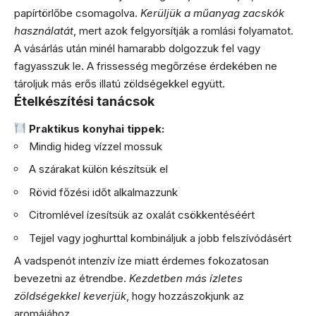
papírtörlőbe csomagolva.
Kerüljük a műanyag zacskók
használatát
, mert azok felgyorsítják a romlási folyamatot.
A vásárlás után minél hamarabb dolgozzuk fel vagy
fagyasszuk le. A frissesség megőrzése érdekében ne
tároljuk más erős illatú zöldségekkel együtt.
Ételkészítési tanácsok
Praktikus konyhai tippek:
Mindig hideg vízzel mossuk
A szárakat külön készítsük el
Rövid főzési időt alkalmazzunk
Citromlével ízesítsük az oxalát csökkentéséért
Tejjel vagy joghurttal kombináljuk a jobb felszívódásért
A vadspenót intenzív íze miatt érdemes fokozatosan
bevezetni az étrendbe.
Kezdetben más ízletes
zöldségekkel keverjük
, hogy hozzászokjunk az
aromájához.