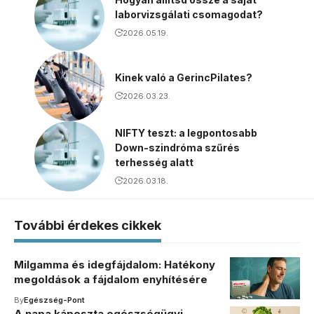
laborvizsgálati csomagodat?
2026.05.19.
Kinek való a GerincPilates?
2026.03.23.
NIFTY teszt: a legpontosabb
Down-szindróma szűrés
terhesség alatt
2026.03.18.
További érdekes cikkek
Milgamma és idegfájdalom: Hatékony
megoldások a fájdalom enyhítésére
By
Egészség-Pont
A napa káposzta egészségügyi