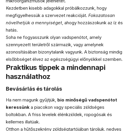
mikroorganizmusok jelenlétét.
Kezdetben kisebb adagokkal próbálkozzunk, hogy
megfigyelhessük a szervezet reakcióját.
Fokozatosan
növelhetjük a mennyiséget
, ahogy hozzászokunk az íz és
hatás.
Soha ne fogyasszunk olyan vadspenótot, amely
szennyezett területről származik, vagy amelynek
azonosításában bizonytalanik vagyunk. A biztonság mindig
elsőbbséget élvez az egészségügyi előnyökkel szemben.
Praktikus tippek a mindennapi
használathoz
Bevásárlás és tárolás
Ha nem magunk gyűjtjük,
bio minőségű vadspenótot
keressünk
a piacokon vagy speciális zöldséges
boltokban. A friss levelek élénkzöldek, ropogósak és
kellemes illatúak.
Otthon a hűtőszekrény zöldségtartójában tároljuk, nedves