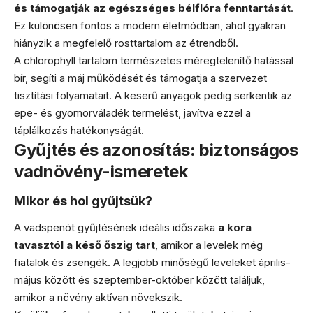
és támogatják az egészséges bélflóra fenntartását
.
Ez különösen fontos a modern életmódban, ahol gyakran
hiányzik a megfelelő rosttartalom az étrendből.
A chlorophyll tartalom természetes méregtelenítő hatással
bír, segíti a máj működését és támogatja a szervezet
tisztítási folyamatait. A keserű anyagok pedig serkentik az
epe- és gyomorváladék termelést, javítva ezzel a
táplálkozás hatékonyságát.
Gyűjtés és azonosítás: biztonságos
vadnövény-ismeretek
Mikor és hol gyűjtsük?
A vadspenót gyűjtésének ideális időszaka
a kora
tavasztól a késő őszig tart
, amikor a levelek még
fiatalok és zsengék. A legjobb minőségű leveleket április-
május között és szeptember-október között találjuk,
amikor a növény aktívan növekszik.