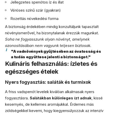
Jellegzetes spenótos íz és illat
Vöröses színű szár (gyakran)
Rozettás növekedési forma
A biztonság érdekében mindig konzultáljunk tapasztalt
növényismerővel, ha bizonytalanak érezzük magunkat.
Soha ne fogyasszunk olyan növényt, amelynek
azonosításában nem vagyunk teljesen biztosak.
"A vadnövények gyűjtésében az óvatosság és
a tudás együttese jelenti a biztonságot."
Kulináris felhasználás: ízletes és
egészséges ételek
Nyers fogyasztás: saláták és turmixok
A friss vadspenót levelek kiválóan alkalmasak nyers
fogyasztásra.
Salátákban különleges ízt adnak
, kissé
kesernyés, de kellemes aromájukkal. Érdemes más
zöldségekkel keverni, hogy kiegyensúlyozzuk az intenzív