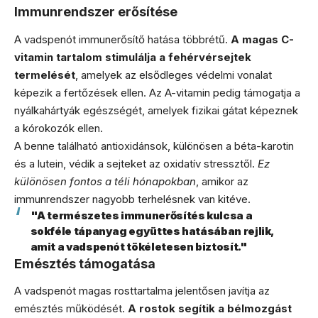
Immunrendszer erősítése
A vadspenót immunerősítő hatása többrétű.
A magas C-
vitamin tartalom stimulálja a fehérvérsejtek
termelését
, amelyek az elsődleges védelmi vonalat
képezik a fertőzések ellen. Az A-vitamin pedig támogatja a
nyálkahártyák egészségét, amelyek fizikai gátat képeznek
a kórokozók ellen.
A benne található antioxidánsok, különösen a béta-karotin
és a lutein, védik a sejteket az oxidatív stressztől.
Ez
különösen fontos a téli hónapokban
, amikor az
immunrendszer nagyobb terhelésnek van kitéve.
"A természetes immunerősítés kulcsa a
sokféle tápanyag együttes hatásában rejlik,
amit a vadspenót tökéletesen biztosít."
Emésztés támogatása
A vadspenót magas rosttartalma jelentősen javítja az
emésztés működését.
A rostok segítik a bélmozgást