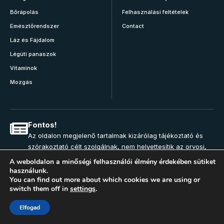
Bőrápolás
Felhasználási feltételek
Emésztőrendszer
Contact
Láz és Fájdalom
Légúti panaszok
Vitaminok
Mozgás
Fontos!
Az oldalon megjelenő tartalmak kizárólag tájékoztató és
szórakoztató célt szolgálnak, nem helyettesítik az orvosi,
állatorvosi, gyógyszerészi vagy más egészségügyi
A weboldalon a minőségi felhasználói élmény érdekében sütiket
szakember tanácsát. Az oldal szerkesztésében nem
használunk.
You can find out more about which cookies we are using or
vesznek részt egészségügyi szakemberek. Bármilyen
switch them off in
settings
.
panasz, tünet vagy egészségügyi vészhelyzet esetén hívja
az elsősegély szolgálatot, vagy mielőbb keresse fel
Elfogad
háziorvosát, illetve az ügyeletes rendelést! Az oldal
tartalmának felhasználása minden esetben a látogató saját