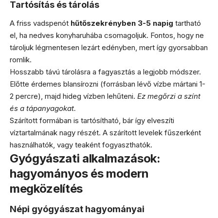
Tartósítás és tárolás
A friss vadspenót
hűtőszekrényben 3-5 napig
tartható
el, ha nedves konyharuhába csomagoljuk. Fontos, hogy ne
tároljuk légmentesen lezárt edényben, mert így gyorsabban
romlik.
Hosszabb távú tárolásra a fagyasztás a legjobb módszer.
Előtte érdemes blansírozni (forrásban lévő vízbe mártani 1-
2 percre), majd hideg vízben lehűteni.
Ez megőrzi a színt
és a tápanyagokat.
Szárított formában is tartósítható, bár így elveszíti
víztartalmának nagy részét. A szárított levelek fűszerként
használhatók, vagy teaként fogyaszthatók.
Gyógyászati alkalmazások:
hagyományos és modern
megközelítés
Népi gyógyászat hagyományai