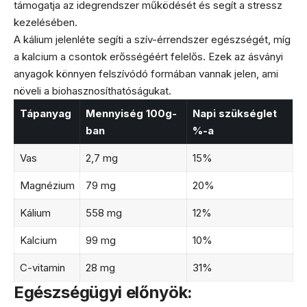
támogatja az idegrendszer működését és segít a stressz
kezelésében.
A kálium jelenléte segíti a szív-érrendszer egészségét, míg
a kalcium a csontok erősségéért felelős. Ezek az ásványi
anyagok könnyen felszívódó formában vannak jelen, ami
növeli a biohasznosíthatóságukat.
Tápanyag
Mennyiség 100g-
Napi szükséglet
ban
%-a
Vas
2,7 mg
15%
Magnézium
79 mg
20%
Kálium
558 mg
12%
Kalcium
99 mg
10%
C-vitamin
28 mg
31%
Egészségügyi előnyök: