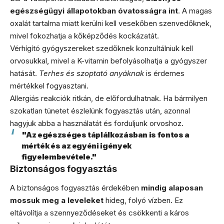
egészségügyi állapotokban óvatosságra int
. A magas
oxalát tartalma miatt kerülni kell vesekőben szenvedőknek,
mivel fokozhatja a kőképződés kockázatát.
Vérhígító gyógyszereket szedőknek konzultálniuk kell
orvosukkal, mivel a K-vitamin befolyásolhatja a gyógyszer
hatását.
Terhes és szoptató anyáknak
is érdemes
mértékkel fogyasztani.
Allergiás reakciók ritkán, de előfordulhatnak. Ha bármilyen
szokatlan tünetet észlelünk fogyasztás után, azonnal
hagyjuk abba a használatát és forduljunk orvoshoz.
"Az egészséges táplálkozásban is fontos a
mérték és az egyéni igények
figyelembevétele."
Biztonságos fogyasztás
A biztonságos fogyasztás érdekében
mindig alaposan
mossuk meg a leveleket
hideg, folyó vízben. Ez
eltávolítja a szennyeződéseket és csökkenti a káros