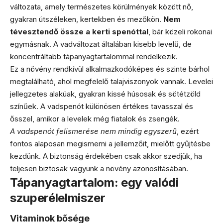
változata, amely természetes körülmények között nő,
gyakran útszéleken, kertekben és mezőkön.
Nem
tévesztendő össze a kerti spenóttal
, bár közeli rokonai
egymásnak. A vadváltozat általában kisebb levelű, de
koncentráltabb tápanyagtartalommal rendelkezik.
Ez a növény rendkívül alkalmazkodóképes és szinte bárhol
megtalálható, ahol megfelelő talajviszonyok vannak. Levelei
jellegzetes alakúak, gyakran kissé húsosak és sötétzöld
színűek. A vadspenót különösen értékes tavasszal és
ősszel, amikor a levelek még fiatalok és zsengék.
A vadspenót felismerése nem mindig egyszerű
, ezért
fontos alaposan megismerni a jellemzőit, mielőtt gyűjtésbe
kezdünk. A biztonság érdekében csak akkor szedjük, ha
teljesen biztosak vagyunk a növény azonosításában.
Tápanyagtartalom: egy valódi
szuperélelmiszer
Vitaminok bősége