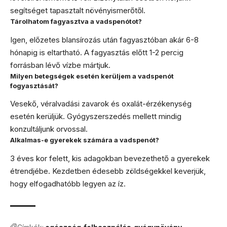
segítséget tapasztalt növényismerőtől.
Tárolhatom fagyasztva a vadspenótot?
Igen, előzetes blansírozás után fagyasztóban akár 6-8
hónapig is eltartható. A fagyasztás előtt 1-2 percig
forrásban lévő vízbe mártjuk.
Milyen betegségek esetén kerüljem a vadspenót
fogyasztását?
Vesekő, véralvadási zavarok és oxalát-érzékenység
esetén kerüljük. Gyógyszerszedés mellett mindig
konzultáljunk orvossal.
Alkalmas-e gyerekek számára a vadspenót?
3 éves kor felett, kis adagokban bevezethető a gyerekek
étrendjébe. Kezdetben édesebb zöldségekkel keverjük,
hogy elfogadhatóbb legyen az íz.