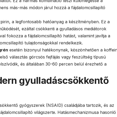
liciláttot. Ez a hármas kombináció teszi különlegessé a
ens más-más módon járul hozzá a fájdalomcsillapító
szpirin, a legfontosabb hatóanyag a készítményben. Ez a
működését, ezáltal csökkenti a gyulladásos mediátorok
l fokozza a fájdalomcsillapító hatást, valamint javítja a
dalomcsillapító tulajdonságokkal rendelkezik.
grén
esetén bizonyul hatékonynak, köszönhetően a koffei
ső választás görcsös fejfájás vagy feszültség típusú
elszívódik, és általában 30-60 percen belül érezhető a
dern gyulladáscsökkentő
sökkentő gyógyszerek (NSAID) családjába tartozik, és az
fájdalomcsillapító világszerte. Hatásmechanizmusa hasonló