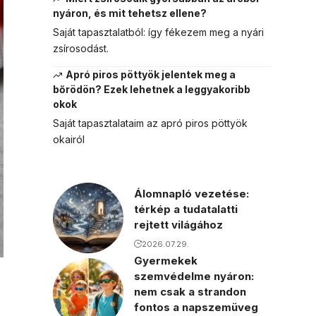
nyáron, és mit tehetsz ellene?
Saját tapasztalatból: így fékezem meg a nyári
zsírosodást.
Apró piros pöttyök jelentek meg a
bőrödön? Ezek lehetnek a leggyakoribb
okok
Saját tapasztalataim az apró piros pöttyök
okairól
Álomnapló vezetése:
térkép a tudatalatti
rejtett világához
2026.07.29.
Gyermekek
szemvédelme nyáron:
nem csak a strandon
fontos a napszemüveg