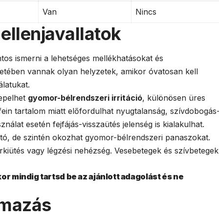
Van
Nincs
ellenjavallatok
tos ismerni a lehetséges mellékhatásokat és
setében vannak olyan helyzetek, amikor óvatosan kell
álatukat.
repelhet
gyomor-bélrendszeri irritáció
, különösen üres
ein tartalom miatt előfordulhat nyugtalanság, szívdobogás
álat esetén fejfájás-visszaütés jelenség is kialakulhat.
ató, de szintén okozhat gyomor-bélrendszeri panaszokat.
bőrkiütés vagy légzési nehézség. Vesebetegek és szívbetegek
or mindig tartsd be az ajánlott adagolást és ne
lmazás