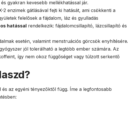
b és gyakran kevesebb mellékhatással jár.
 enzimek gátlásával fejti ki hatását, ami csökkenti a
yületek felelősek a fájdalom, láz és gyulladás
os hatással
rendelkezik: fájdalomcsillapító, lázcsillapító és
jdalmak esetén, valamint menstruációs görcsök enyhítésére
a gyógyszer jól tolerálható a legtöbb ember számára. Az
offeint, így nem okoz függőséget vagy túlzott serkentő
laszd?
l és az egyéni tényezőktől függ. Íme a legfontosabb
ntésben: