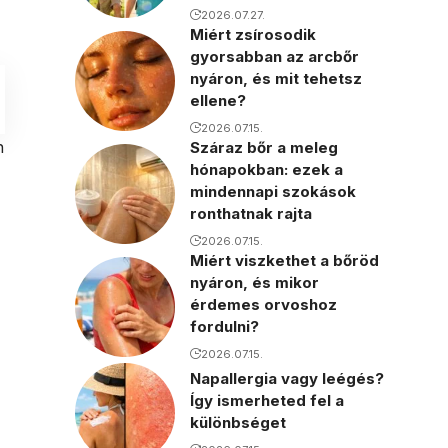
2026.07.27.
Miért zsírosodik
gyorsabban az arcbőr
nyáron, és mit tehetsz
ellene?
2026.07.15.
n
Száraz bőr a meleg
hónapokban: ezek a
mindennapi szokások
ronthatnak rajta
2026.07.15.
Miért viszkethet a bőröd
nyáron, és mikor
érdemes orvoshoz
fordulni?
2026.07.15.
Napallergia vagy leégés?
Így ismerheted fel a
különbséget