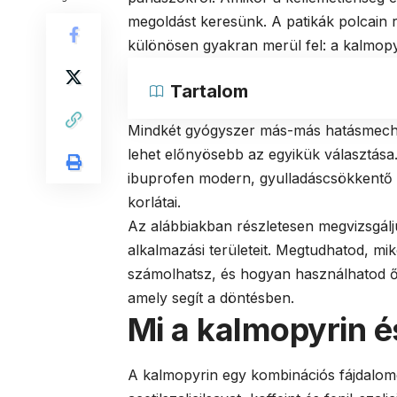
megoldást keresünk. A patikák polcain r
különösen gyakran merül fel: a kalmopy
Tartalom
Mindkét gyógyszer más-más hatásmecha
lehet előnyösebb az egyikük választása
ibuprofen modern, gyulladáscsökkentő 
korlátai.
Az alábbiakban részletesen megvizsgálj
alkalmazási területeit. Megtudhatod, mi
számolhatsz, és hogyan használhatod ők
amely segít a döntésben.
Mi a kalmopyrin 
A kalmopyrin egy kombinációs fájdalomc