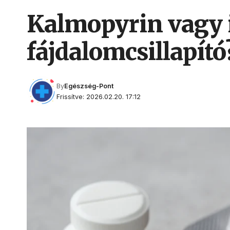
Kalmopyrin vagy 
fájdalomcsillapító
By
Egészség-Pont
Frissítve: 2026.02.20. 17:12