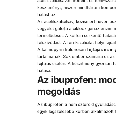
acetilszalicilsavat, koffeint és fenil-sza
készítményt, hiszen mindhárom kompon
hatáshoz.
Az acetilszalicilsav, közismert nevén a
vegyület gátolja a ciklooxigenáz enzim 
termelődését. A koffein serkentő hatásáva
felszívódást. A fenil-szalicilát helyi fáj
A kalmopyrin különösen
fejfájás és mi
tartalmának. Sok ember számára ez az el
fejfájás esetén. A készítmény gyorsan f
hatása.
Az ibuprofen: mo
megoldás
Az ibuprofen a nem szteroid gyulladásc
egyik legszélesebb körben alkalmazott 