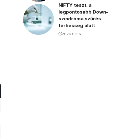
NIFTY teszt: a
legpontosabb Down-
szindróma szűrés
terhesség alatt
2026.03.18.