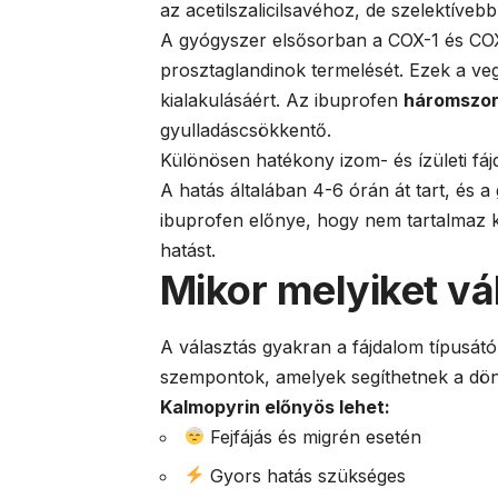
az acetilszalicilsavéhoz, de szelektíveb
A gyógyszer elsősorban a COX-1 és COX-2
prosztaglandinok termelését. Ezek a veg
kialakulásáért. Az ibuprofen
háromszor
gyulladáscsökkentő.
Különösen hatékony izom- és ízületi fá
A hatás általában 4-6 órán át tart, és 
ibuprofen előnye, hogy nem tartalmaz k
hatást.
Mikor melyiket vá
A választás gyakran a fájdalom típusátó
szempontok, amelyek segíthetnek a dö
Kalmopyrin előnyös lehet:
Fejfájás és migrén esetén
Gyors hatás szükséges