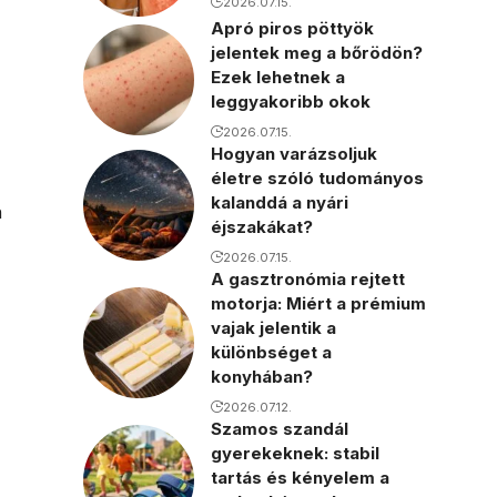
2026.07.15.
Apró piros pöttyök
jelentek meg a bőrödön?
Ezek lehetnek a
leggyakoribb okok
2026.07.15.
Hogyan varázsoljuk
életre szóló tudományos
kalanddá a nyári
n
éjszakákat?
2026.07.15.
A gasztronómia rejtett
motorja: Miért a prémium
vajak jelentik a
különbséget a
konyhában?
2026.07.12.
Szamos szandál
gyerekeknek: stabil
tartás és kényelem a