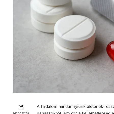
A fájdalom mindannyiunk életének része,
panaszokról. Amikor a kellemetlenség e
Megosztás