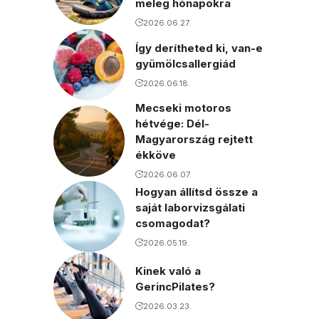
meleg hónapokra
2026.06.27.
Így derítheted ki, van-e
gyümölcsallergiád
2026.06.18.
.
Mecseki motoros
hétvége: Dél-
Magyarország rejtett
ékköve
2026.06.07.
Hogyan állítsd össze a
saját laborvizsgálati
csomagodat?
2026.05.19.
Kinek való a
GerincPilates?
2026.03.23.