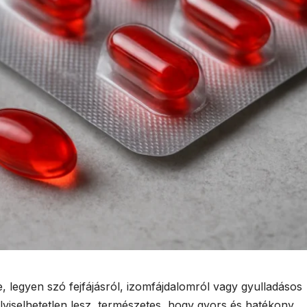
 legyen szó fejfájásról, izomfájdalomról vagy gyulladásos
lviselhetetlen lesz, természetes, hogy gyors és hatékony