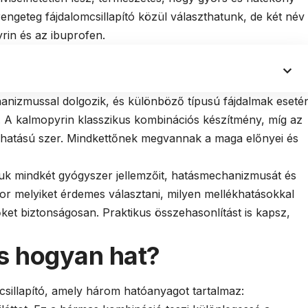
engeteg fájdalomcsillapító közül választhatunk, de két név
rin és az ibuprofen.
nizmussal dolgozik, és különböző típusú fájdalmak eseté
. A kalmopyrin klasszikus kombinációs készítmény, míg az
hatású szer. Mindkettőnek megvannak a maga előnyei és
uk mindkét gyógyszer jellemzőit, hatásmechanizmusát és
kor melyiket érdemes választani, milyen mellékhatásokkal
et biztonságosan. Praktikus összehasonlítást is kapsz,
és hogyan hat?
sillapító, amely három hatóanyagot tartalmaz: