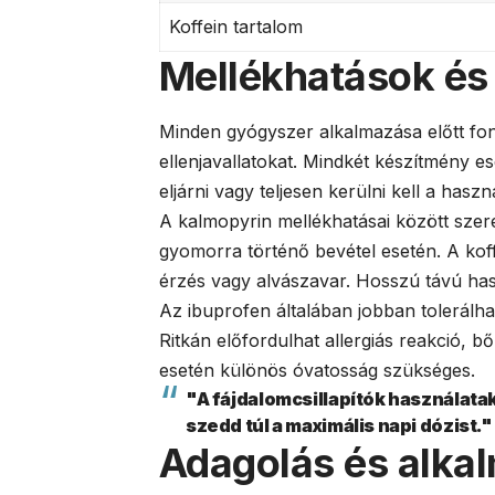
Koffein tartalom
Mellékhatások és 
Minden gyógyszer alkalmazása előtt fon
ellenjavallatokat. Mindkét készítmény e
eljárni vagy teljesen kerülni kell a haszn
A kalmopyrin mellékhatásai között sze
gyomorra történő bevétel esetén. A koff
érzés vagy alvászavar. Hosszú távú haszn
Az ibuprofen általában jobban tolerálh
Ritkán előfordulhat allergiás reakció, 
esetén különös óvatosság szükséges.
"A fájdalomcsillapítók használatak
szedd túl a maximális napi dózist."
Adagolás és alka