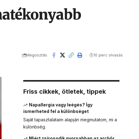
 hatékonyabb
Megosztás
10 perc olvasás
Friss cikkek, ötletek, tippek
Napallergia vagy leégés? Így
ismerheted fel a különbséget
Saját tapasztalataim alapján megmutatom, mi a
különbség.
Miért zsírosodik gyorsabban az arcbőr