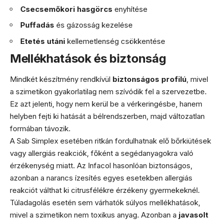
Csecsemőkori hasgörcs
enyhítése
Puffadás
és gázosság kezelése
Etetés utáni
kellemetlenség csökkentése
Mellékhatások és biztonság
Mindkét készítmény rendkívül
biztonságos profilú
, mivel
a szimetikon gyakorlatilag nem szívódik fel a szervezetbe.
Ez azt jelenti, hogy nem kerül be a vérkeringésbe, hanem
helyben fejti ki hatását a bélrendszerben, majd változatlan
formában távozik.
A Sab Simplex esetében ritkán fordulhatnak elő bőrkiütések
vagy allergiás reakciók, főként a segédanyagokra való
érzékenység miatt. Az Infacol hasonlóan biztonságos,
azonban a narancs ízesítés egyes esetekben allergiás
reakciót válthat ki citrusfélékre érzékeny gyermekeknél.
Túladagolás esetén sem várhatók súlyos mellékhatások,
mivel a szimetikon nem toxikus anyag. Azonban a
javasolt