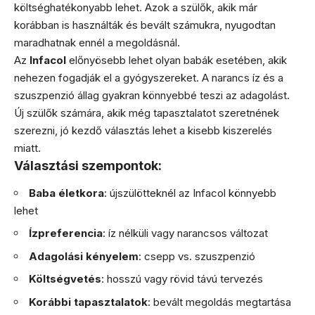
költséghatékonyabb lehet. Azok a szülők, akik már
korábban is használták és bevált számukra, nyugodtan
maradhatnak ennél a megoldásnál.
Az
Infacol
előnyösebb lehet olyan babák esetében, akik
nehezen fogadják el a gyógyszereket. A narancs íz és a
szuszpenzió állag gyakran könnyebbé teszi az adagolást.
Új szülők számára, akik még tapasztalatot szeretnének
szerezni, jó kezdő választás lehet a kisebb kiszerelés
miatt.
Választási szempontok:
Baba életkora
: újszülötteknél az Infacol könnyebb
lehet
Ízpreferencia
: íz nélküli vagy narancsos változat
Adagolási kényelem
: csepp vs. szuszpenzió
Költségvetés
: hosszú vagy rövid távú tervezés
Korábbi tapasztalatok
: bevált megoldás megtartása