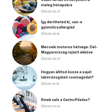
meleg hónapokra
2026.06.27.
Így derítheted ki, van-e
gyümölcsallergiád
2026.06.18.
Mecseki motoros hétvége: Dél-
Magyarország rejtett ékköve
2026.06.07.
Hogyan állítsd össze a saját
laborvizsgálati csomagodat?
2026.05.19.
Kinek való a GerincPilates?
2026.03.23.