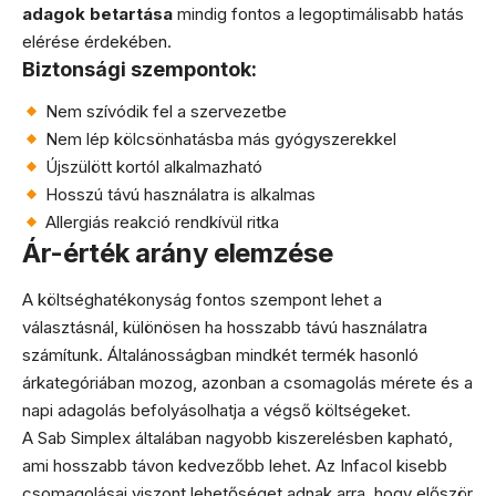
adagok betartása
mindig fontos a legoptimálisabb hatás
elérése érdekében.
Biztonsági szempontok:
Nem szívódik fel a szervezetbe
Nem lép kölcsönhatásba más gyógyszerekkel
Újszülött kortól alkalmazható
Hosszú távú használatra is alkalmas
Allergiás reakció rendkívül ritka
Ár-érték arány elemzése
A költséghatékonyság fontos szempont lehet a
választásnál, különösen ha hosszabb távú használatra
számítunk. Általánosságban mindkét termék hasonló
árkategóriában mozog, azonban a csomagolás mérete és a
napi adagolás befolyásolhatja a végső költségeket.
A Sab Simplex általában nagyobb kiszerelésben kapható,
ami hosszabb távon kedvezőbb lehet. Az Infacol kisebb
csomagolásai viszont lehetőséget adnak arra, hogy először