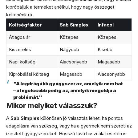
kipróbáljuk a terméket anélkül, hogy nagy összeget
költenénk rá.
Költségfaktor
Sab Simplex
Infacol
Átlagos ár
Közepes
Közepes
Kiszerelés
Nagyobb
Kisebb
Napi költség
Alacsonyabb
Magasabb
Kipróbálási költség
Magasabb
Alacsonyabb
"A legdrágább gyógyszer az, amelyik nem hat
– a legolcsóbb pedig az, amelyik megoldja a
problémát."
Mikor melyiket válasszuk?
A
Sab Simplex
különösen jó választás lehet, ha pontos
adagolásra van szükség, vagy ha a gyermek nem szereti az
ízesített gyógyszereket. Hosszú távú használat esetén is