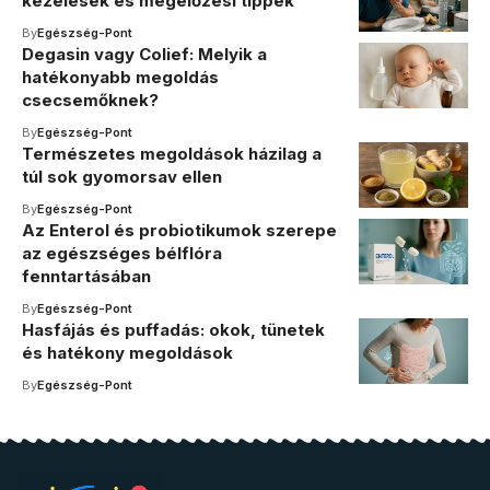
kezelések és megelőzési tippek
By
Egészség-Pont
Degasin vagy Colief: Melyik a
hatékonyabb megoldás
csecsemőknek?
By
Egészség-Pont
Természetes megoldások házilag a
túl sok gyomorsav ellen
By
Egészség-Pont
Az Enterol és probiotikumok szerepe
az egészséges bélflóra
fenntartásában
By
Egészség-Pont
Hasfájás és puffadás: okok, tünetek
és hatékony megoldások
By
Egészség-Pont