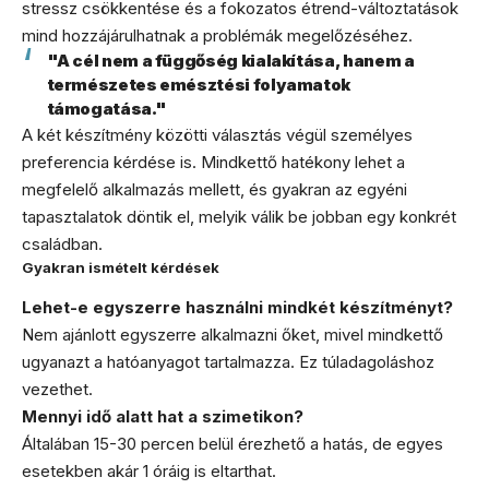
stressz csökkentése és a fokozatos étrend-változtatások
mind hozzájárulhatnak a problémák megelőzéséhez.
"A cél nem a függőség kialakítása, hanem a
természetes emésztési folyamatok
támogatása."
A két készítmény közötti választás végül személyes
preferencia kérdése is. Mindkettő hatékony lehet a
megfelelő alkalmazás mellett, és gyakran az egyéni
tapasztalatok döntik el, melyik válik be jobban egy konkrét
családban.
Gyakran ismételt kérdések
Lehet-e egyszerre használni mindkét készítményt?
Nem ajánlott egyszerre alkalmazni őket, mivel mindkettő
ugyanazt a hatóanyagot tartalmazza. Ez túladagoláshoz
vezethet.
Mennyi idő alatt hat a szimetikon?
Általában 15-30 percen belül érezhető a hatás, de egyes
esetekben akár 1 óráig is eltarthat.