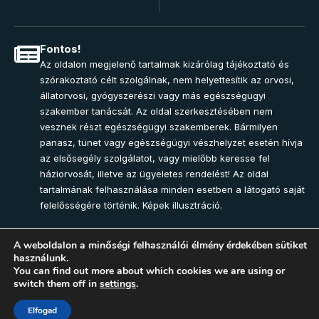
Fontos!
Az oldalon megjelenő tartalmak kizárólag tájékoztató és
szórakoztató célt szolgálnak, nem helyettesítik az orvosi,
állatorvosi, gyógyszerészi vagy más egészségügyi
szakember tanácsát. Az oldal szerkesztésében nem
vesznek részt egészségügyi szakemberek. Bármilyen
panasz, tünet vagy egészségügyi vészhelyzet esetén hívja
az elsősegély szolgálatot, vagy mielőbb keresse fel
háziorvosát, illetve az ügyeletes rendelést! Az oldal
tartalmának felhasználása minden esetben a látogató saját
felelősségére történik. Képek illusztráció.
A weboldalon a minőségi felhasználói élmény érdekében sütiket
használunk.
Join Community
You can find out more about which cookies we are using or
switch them off in
settings
.
2025 – Egészség-Pont Magazin. Minden jog fenntartva.
Elfogad