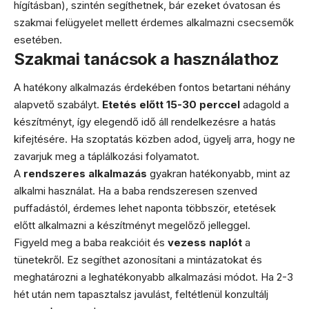
hígításban), szintén segíthetnek, bár ezeket óvatosan és
szakmai felügyelet mellett érdemes alkalmazni csecsemők
esetében.
Szakmai tanácsok a használathoz
A hatékony alkalmazás érdekében fontos betartani néhány
alapvető szabályt.
Etetés előtt 15-30 perccel
adagold a
készítményt, így elegendő idő áll rendelkezésre a hatás
kifejtésére. Ha szoptatás közben adod, ügyelj arra, hogy ne
zavarjuk meg a táplálkozási folyamatot.
A
rendszeres alkalmazás
gyakran hatékonyabb, mint az
alkalmi használat. Ha a baba rendszeresen szenved
puffadástól, érdemes lehet naponta többször, etetések
előtt alkalmazni a készítményt megelőző jelleggel.
Figyeld meg a baba reakcióit és
vezess naplót
a
tünetekről. Ez segíthet azonosítani a mintázatokat és
meghatározni a leghatékonyabb alkalmazási módot. Ha 2-3
hét után nem tapasztalsz javulást, feltétlenül konzultálj