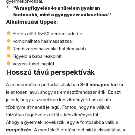
gyermekorvossal.
"A megfigyelés és a türelem gyakran
fontosabb, mint a gyógyszer választása."
Alkalmazási tippek:
Etetés előtt 15-30 perccel add be
Kombinálható hasmassázzsal
Rendszeres használat hatékonyabb
Figyeld a baba reakcióit
Vezess tünet-naplót
Hosszú távú perspektívák
A csecsemőkori puffadás általában
3-4 hónapos korra
jelentősen javul, ahogy az emésztőrendszer érik. Ez azt
jelenti, hogy a szimetikon készítmények használata
többnyire átmeneti jellegű. Fontos, hogy ne váljunk
túlzottan függővé ezektől a készítményektől.
Ahogy a gyermek növekszik, egyre fontosabbá válik a
megelőzés
. A megfelelő etetési technikák elsajátítása, a