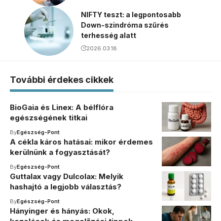
NIFTY teszt: a legpontosabb
Down-szindróma szűrés
terhesség alatt
2026.03.18.
További érdekes cikkek
BioGaia és Linex: A bélflóra
egészségének titkai
By
Egészség-Pont
A cékla káros hatásai: mikor érdemes
kerülnünk a fogyasztását?
By
Egészség-Pont
Guttalax vagy Dulcolax: Melyik
hashajtó a legjobb választás?
By
Egészség-Pont
Hányinger és hányás: Okok,