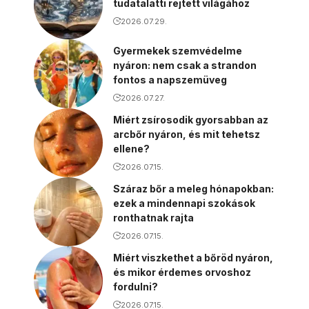
tudatalatti rejtett világához
2026.07.29.
Gyermekek szemvédelme
nyáron: nem csak a strandon
fontos a napszemüveg
2026.07.27.
Miért zsírosodik gyorsabban az
arcbőr nyáron, és mit tehetsz
ellene?
2026.07.15.
Száraz bőr a meleg hónapokban:
ezek a mindennapi szokások
ronthatnak rajta
2026.07.15.
Miért viszkethet a bőröd nyáron,
és mikor érdemes orvoshoz
fordulni?
2026.07.15.