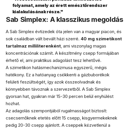
folyamat, amely az érett emésztőrendszer
kialakulásának része."
Sab Simplex: A klasszikus megoldás
A Sab Simplex évtizedek óta jelen van a magyar piacon, és
sok családban vált bevált házi szerré.
40 mg szimetikont
tartalmaz milliliterenként
, ami viszonylag magas
koncentrációnak számít. A készítmény csepp formájában
érhető el, ami praktikus adagolást tesz lehetővé.
A szimetikon hatásmechanizmusa egyszerű, mégis
hatékony. Ez a hatóanyag csökkenti a gázbuborékok
felületi feszültségét, így azok összeolvadnak és
könnyebben távoznak a szervezetből. A Sab Simplex
gyorsan hat, gyakran már 15-30 percen belül enyhülést
hozhat.
Az adagolás szempontjából rugalmasságot biztosít:
csecsemőknek etetés előtt 15 csepp, kisgyermekeknek
pedig 20-30 csepp ajánlott. A cseppek közvetlenül a