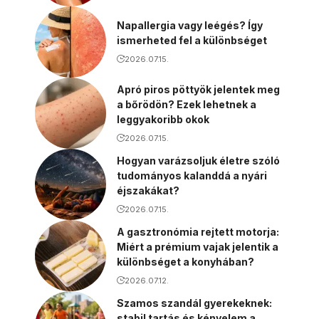
Napallergia vagy leégés? Így
ismerheted fel a különbséget
2026.07.15.
Apró piros pöttyök jelentek meg
a bőrödön? Ezek lehetnek a
leggyakoribb okok
2026.07.15.
Hogyan varázsoljuk életre szóló
tudományos kalanddá a nyári
éjszakákat?
2026.07.15.
A gasztronómia rejtett motorja:
Miért a prémium vajak jelentik a
különbséget a konyhában?
2026.07.12.
Szamos szandál gyerekeknek:
stabil tartás és kényelem a