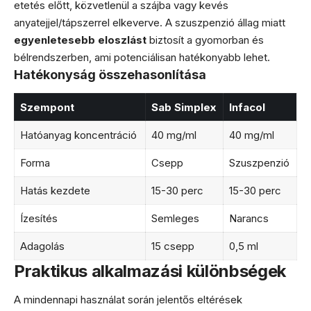
etetés előtt, közvetlenül a szájba vagy kevés
anyatejjel/tápszerrel elkeverve. A szuszpenzió állag miatt
egyenletesebb eloszlást
biztosít a gyomorban és
bélrendszerben, ami potenciálisan hatékonyabb lehet.
Hatékonyság összehasonlítása
Szempont
Sab Simplex
Infacol
Hatóanyag koncentráció
40 mg/ml
40 mg/ml
Forma
Csepp
Szuszpenzió
Hatás kezdete
15-30 perc
15-30 perc
Ízesítés
Semleges
Narancs
Adagolás
15 csepp
0,5 ml
Praktikus alkalmazási különbségek
A mindennapi használat során jelentős eltérések