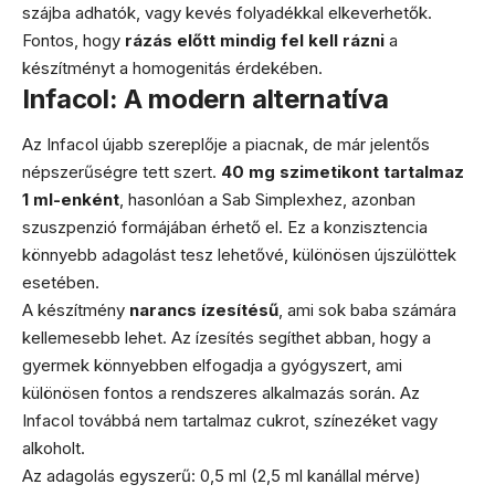
szájba adhatók, vagy kevés folyadékkal elkeverhetők.
Fontos, hogy
rázás előtt mindig fel kell rázni
a
készítményt a homogenitás érdekében.
Infacol: A modern alternatíva
Az Infacol újabb szereplője a piacnak, de már jelentős
népszerűségre tett szert.
40 mg szimetikont tartalmaz
1 ml-enként
, hasonlóan a Sab Simplexhez, azonban
szuszpenzió formájában érhető el. Ez a konzisztencia
könnyebb adagolást tesz lehetővé, különösen újszülöttek
esetében.
A készítmény
narancs ízesítésű
, ami sok baba számára
kellemesebb lehet. Az ízesítés segíthet abban, hogy a
gyermek könnyebben elfogadja a gyógyszert, ami
különösen fontos a rendszeres alkalmazás során. Az
Infacol továbbá nem tartalmaz cukrot, színezéket vagy
alkoholt.
Az adagolás egyszerű: 0,5 ml (2,5 ml kanállal mérve)