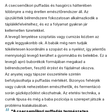
A csecsemőkori puffadás és hasgörcs hátterében
többnyire a még éretlen emésztőrendszer áll. Az
újszülöttek bélrendszere fokozatosan alkalmazkodik a
táplálékfelvételhez, és ez a folyamat gyakran jár
kellemetlen tünetekkel.
A levegő lenyelése szoptatás vagy cumizás közben az
egyik leggyakoribb ok. A babák még nem tudják
tökéletesen koordinálni a szopást és a nyelést, így jelentős
mennyiségű levegő kerülhet a gyomrukba és beleikbe. Ez a
levegő apró buborékok formájában megakad a
bélrendszerben, feszítő érzést és fájdalmat okozva.
Az anyatej vagy tápszer összetétele szintén
befolyásolhatja a puffadás mértékét. Bizonyos fehérjék
vagy cukrok nehezebben emészthetők, és fermentáció
során gázképződést okozhatnak. Az etetési technika, a
cumik típusa és még a baba pozíciója is szerepet játszik a
probléma kialakulásában.
"A csecsemőkori puffadás természetes