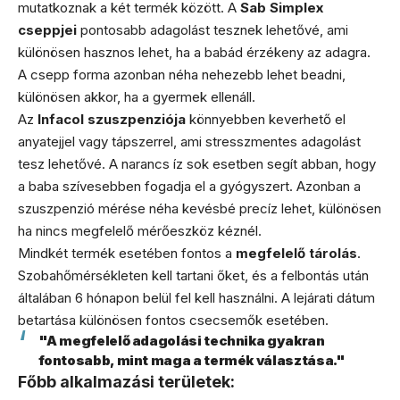
mutatkoznak a két termék között. A
Sab Simplex
cseppjei
pontosabb adagolást tesznek lehetővé, ami
különösen hasznos lehet, ha a babád érzékeny az adagra.
A csepp forma azonban néha nehezebb lehet beadni,
különösen akkor, ha a gyermek ellenáll.
Az
Infacol szuszpenziója
könnyebben keverhető el
anyatejjel vagy tápszerrel, ami stresszmentes adagolást
tesz lehetővé. A narancs íz sok esetben segít abban, hogy
a baba szívesebben fogadja el a gyógyszert. Azonban a
szuszpenzió mérése néha kevésbé precíz lehet, különösen
ha nincs megfelelő mérőeszköz kéznél.
Mindkét termék esetében fontos a
megfelelő tárolás
.
Szobahőmérsékleten kell tartani őket, és a felbontás után
általában 6 hónapon belül fel kell használni. A lejárati dátum
betartása különösen fontos csecsemők esetében.
"A megfelelő adagolási technika gyakran
fontosabb, mint maga a termék választása."
Főbb alkalmazási területek: