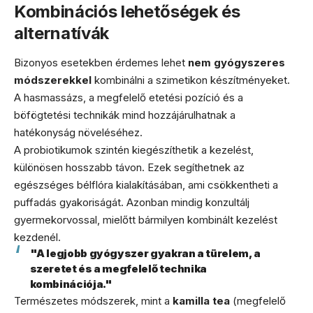
Kombinációs lehetőségek és
alternatívák
Bizonyos esetekben érdemes lehet
nem gyógyszeres
módszerekkel
kombinálni a szimetikon készítményeket.
A hasmassázs, a megfelelő etetési pozíció és a
böfögtetési technikák mind hozzájárulhatnak a
hatékonyság növeléséhez.
A probiotikumok szintén kiegészíthetik a kezelést,
különösen hosszabb távon. Ezek segíthetnek az
egészséges bélflóra kialakításában, ami csökkentheti a
puffadás gyakoriságát. Azonban mindig konzultálj
gyermekorvossal, mielőtt bármilyen kombinált kezelést
kezdenél.
"A legjobb gyógyszer gyakran a türelem, a
szeretet és a megfelelő technika
kombinációja."
Természetes módszerek, mint a
kamilla tea
(megfelelő