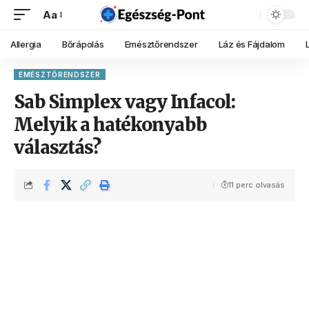
Aa
Allergia
Bőrápolás
Emésztőrendszer
Láz és Fájdalom
EMÉSZTŐRENDSZER
Sab Simplex vagy Infacol:
Melyik a hatékonyabb
választás?
11 perc olvasás