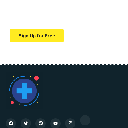
education.
Your one-stop resource for medical news and
education.
Sign Up for Free