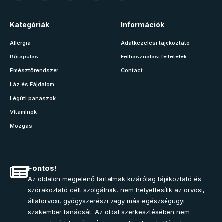
Kategóriák
Információk
Allergia
Adatkezelési tájékoztató
Bőrápolás
Felhasználási feltételek
Emésztőrendszer
Contact
Láz és Fájdalom
Légúti panaszok
Vitaminok
Mozgás
Fontos!
Az oldalon megjelenő tartalmak kizárólag tájékoztató és
szórakoztató célt szolgálnak, nem helyettesítik az orvosi,
állatorvosi, gyógyszerészi vagy más egészségügyi
szakember tanácsát. Az oldal szerkesztésében nem