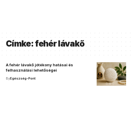
Címke:
fehér lávakő
A fehér lávakő jótékony hatásai és
felhasználási lehetőségei
By
Egészség-Pont
Your one-stop resource for
medical news and