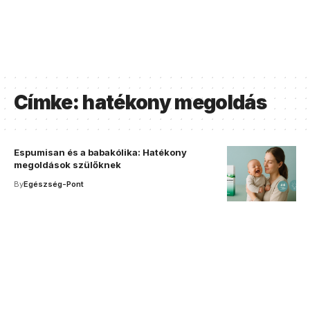
Címke:
hatékony megoldás
Espumisan és a babakólika: Hatékony
megoldások szülőknek
By
Egészség-Pont
Your one-stop resource for
medical news and