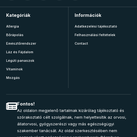
Kategóriák
Információk
Allergia
Adatkezelési tájékoztató
Bőrápolás
Felhasználási feltételek
Emésztőrendszer
Contact
Láz és Fájdalom
Légúti panaszok
Vitaminok
Mozgás
Fontos!
Az oldalon megjelenő tartalmak kizárólag tájékoztató és
szórakoztató célt szolgálnak, nem helyettesítik az orvosi,
állatorvosi, gyógyszerészi vagy más egészségügyi
szakember tanácsát. Az oldal szerkesztésében nem