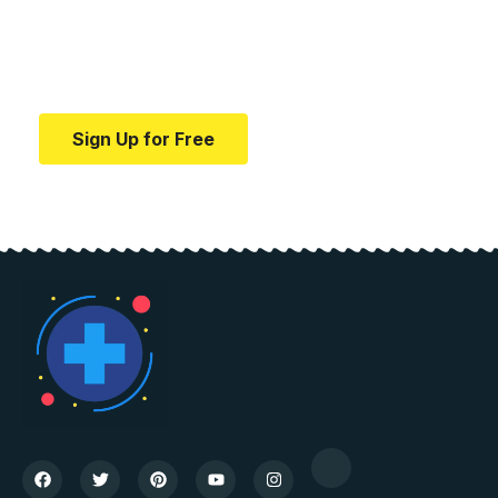
education.
Your one-stop resource for medical news and
education.
Sign Up for Free