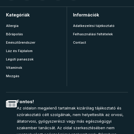
Kategóriák
Információk
Allergia
Adatkezelési tájékoztató
Bőrápolás
Felhasználási feltételek
Emésztőrendszer
Contact
Láz és Fájdalom
Légúti panaszok
Vitaminok
Mozgás
Fontos!
Az oldalon megjelenő tartalmak kizárólag tájékoztató és
szórakoztató célt szolgálnak, nem helyettesítik az orvosi,
állatorvosi, gyógyszerészi vagy más egészségügyi
szakember tanácsát. Az oldal szerkesztésében nem