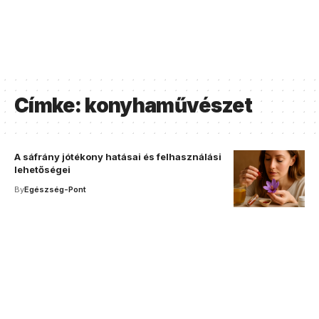
Címke:
konyhaművészet
A sáfrány jótékony hatásai és felhasználási
lehetőségei
By
Egészség-Pont
Your one-stop resource for
medical news and