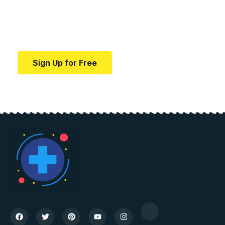
education.
Your one-stop resource for medical news and
education.
Sign Up for Free